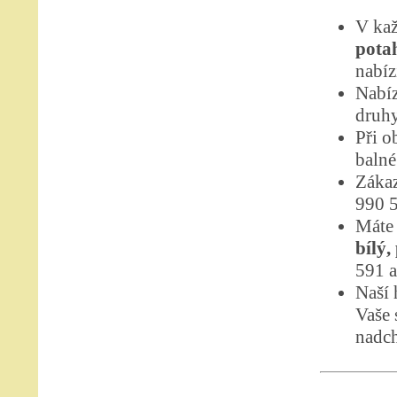
V kaž
potah
nabíz
Nabíz
druhy
Při o
balné
Zákaz
990 
Máte 
bílý,
591 a
Naší 
Vaše 
nadch