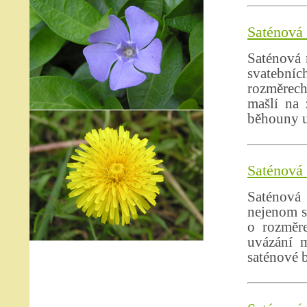
Saténová 
Saténová 
svatební
rozměrech
mašlí na 
běhouny u
Saténová 
Saténová
nejenom s
o rozměr
uvázání m
saténové 