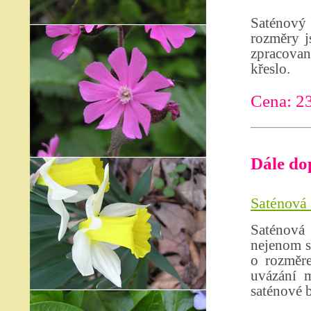
Saténový 
rozměry j
zpracova
křeslo.
Cena: 2
Dále do
Saténová 
Saténová
nejenom s
o rozměre
uvázání m
saténové 