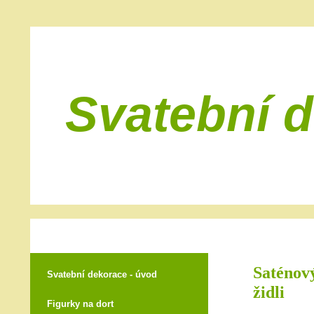
Svatební 
Saténový
Svatební dekorace - úvod
židli
Figurky na dort