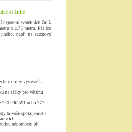
tební židle
 nejenom svatebních židlí.
etru x 2,75 metru. Pás lze
jiného, např. na saténové
echny druhy vysavačů.
e.
ku na sáčky pro většinu
te 220 990 591 nebo 777
edy ta Vaše spokojenost a
vánocích.
 budou nápomocni při