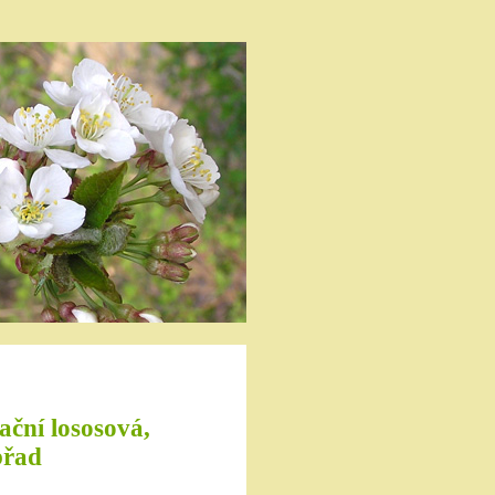
ační lososová,
břad