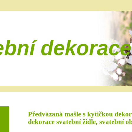
ební dekorace
Předvázaná mašle s kytičkou dekor
dekorace svatební židle, svatební o