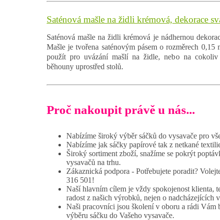
Saténová mašle na židli krémová, dekorace sva
Saténová mašle na židli krémová je nádhernou dekorací
Mašle je tvořena saténovým pásem o rozměrech 0,15 m
použít pro uvázání mašlí na židle, nebo na cokoliv 
běhouny uprostřed stolů.
Proč nakoupit právě u nás...
Nabízíme široký výběr sáčků do vysavače pro vš
Nabízíme jak sáčky papírové tak z netkané textili
Široký sortiment zboží, snažíme se pokrýt poptáv
vysavačů na trhu.
Zákaznická podpora - Potřebujete poradit? Volej
316 501!
Naší hlavním cílem je vždy spokojenost klienta, t
radost z našich výrobků, nejen o nadcházejících 
Naši pracovníci jsou školení v oboru a rádi Vám
výběru sáčku do Vašeho vysavače.