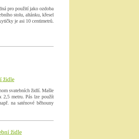
dná pro použití jako ozdoba
bního stolu, altánku, křesel
kytičky je asi 10 centimetrů.
í židle
nom svatebních židlí. Mašle
 2,5 metru. Pás lze použít
 např. na saténové běhouny
ební židle