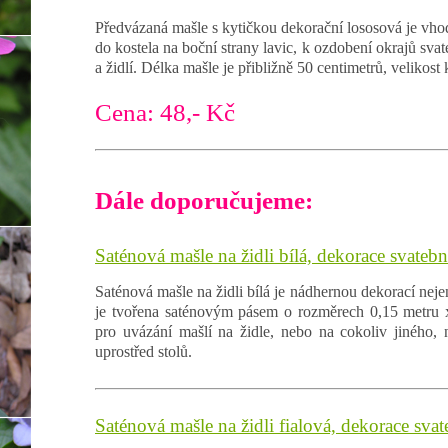
Předvázaná mašle s kytičkou dekorační lososová je vho
do kostela na boční strany lavic, k ozdobení okrajů svate
a židlí. Délka mašle je přibližně 50 centimetrů, velikost 
Cena: 48,- Kč
Dále doporučujeme:
Saténová mašle na židli bílá, dekorace svatebn
Saténová mašle na židli bílá je nádhernou dekorací neje
je tvořena saténovým pásem o rozměrech 0,15 metru x
pro uvázání mašlí na židle, nebo na cokoliv jiného,
uprostřed stolů.
Saténová mašle na židli fialová, dekorace svat