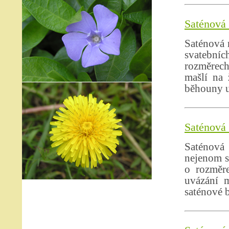
Saténová 
Saténová 
svatební
rozměrech
mašlí na 
běhouny u
Saténová 
Saténová
nejenom s
o rozměr
uvázání m
saténové 