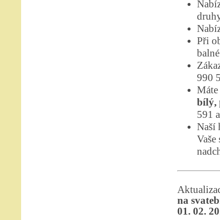
Nabíz
druhy
Nabíz
Při o
balné
Zákaz
990 
Máte 
bílý,
591 a
Naší 
Vaše 
nadch
Aktualiz
na svateb
01. 02. 2