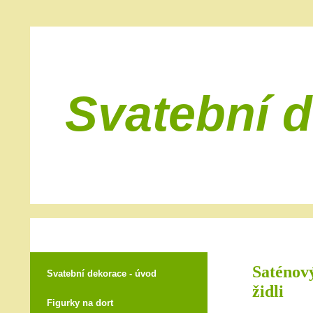
Svatební 
Saténový
Svatební dekorace - úvod
židli
Figurky na dort