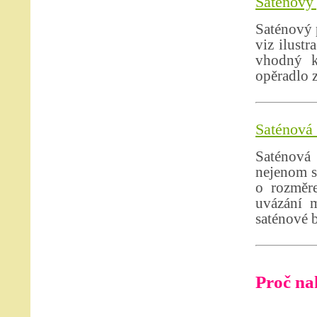
Saténový 
Saténový p
viz ilust
vhodný k
opěradlo 
Saténová 
Saténová
nejenom s
o rozměr
uvázání m
saténové 
Proč nak