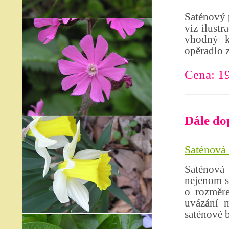
Saténový p
viz ilust
vhodný k
opěradlo 
Cena: 1
Dále do
Saténová 
Saténová
nejenom s
o rozměre
uvázání m
saténové 