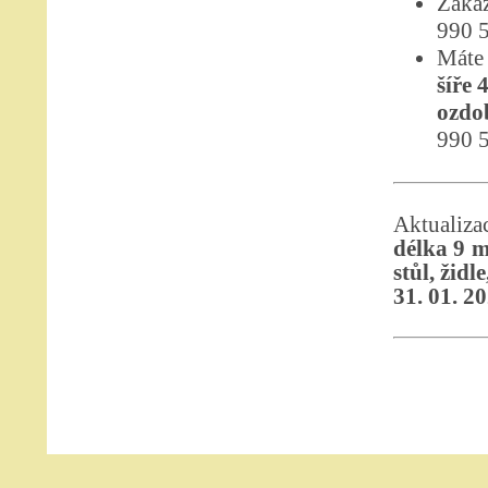
Zákaz
990 
Máte 
šíře 
ozdob
990 5
Aktualiz
délka 9 m
stůl, židle
31. 01. 2