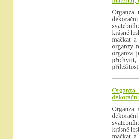
materiál,
Organza r
dekoračn
svatebníh
krásně les
mačkat a 
organzy n
organza j
přichytit,
příležitos
Organza
dekorační
Organza r
dekoračn
svatebníh
krásně les
mačkat a 