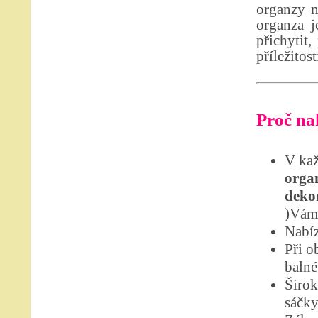
organzy n
organza j
přichytit,
příležitos
Proč nak
V kaž
organ
dekor
)Vám 
Nabíz
Při o
balné
Širok
sáčky