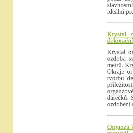
slavnostn
ideální pr
Krystal 
dekorační 
Krystal o
ozdoba sv
metrů. Kry
Okraje or
tvorbu de
příležito
organzové
dárečků. 
ozdobení s
Organza š