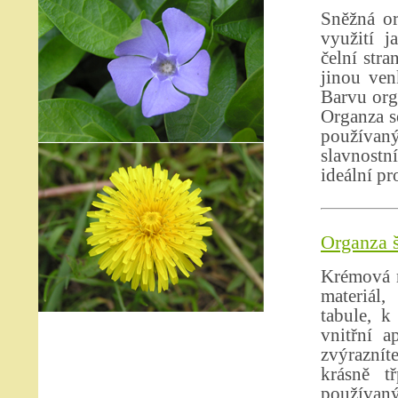
Sněžná or
využití j
čelní stra
jinou ven
Barvu org
Organza se
používan
slavnostn
ideální pr
Organza š
Krémová r
materiál,
tabule, k
vnitřní a
zvýraznít
krásně t
používan