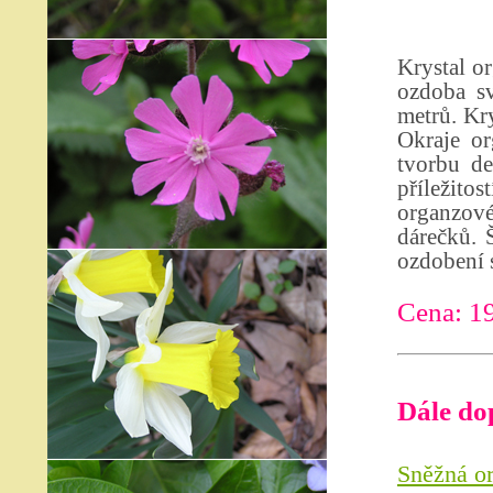
Krystal or
ozdoba sv
metrů. Kry
Okraje or
tvorbu de
příležito
organzové
dárečků. 
ozdobení s
Cena: 1
Dále do
Sněžná or