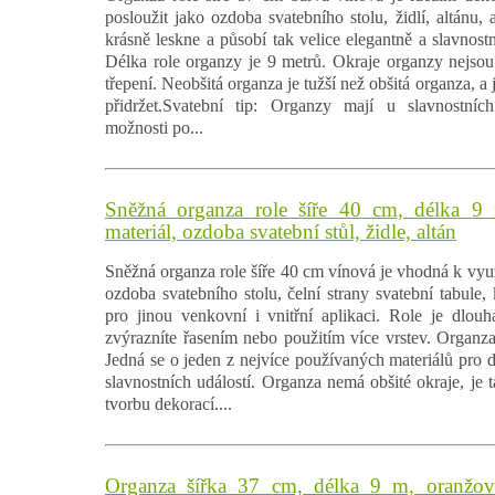
posloužit jako ozdoba svatebního stolu, židlí, altánu,
krásně leskne a působí tak velice elegantně a slavnostn
Délka role organzy je 9 metrů. Okraje organzy nejsou 
třepení. Neobšitá organza je tužší než obšitá organza, a j
přidržet.Svatební tip: Organzy mají u slavnostních 
možnosti po...
Sněžná organza role šíře 40 cm, délka 9 
materiál, ozdoba svatební stůl, židle, altán
Sněžná organza role šíře 40 cm vínová je vhodná k využi
ozdoba svatebního stolu, čelní strany svatební tabule, 
pro jinou venkovní i vnitřní aplikaci. Role je dlou
zvýrazníte řasením nebo použitím více vrstev. Organza 
Jedná se o jeden z nejvíce používaných materiálů pro d
slavnostních událostí. Organza nemá obšité okraje, je t
tvorbu dekorací....
Organza šířka 37 cm, délka 9 m, oranžová