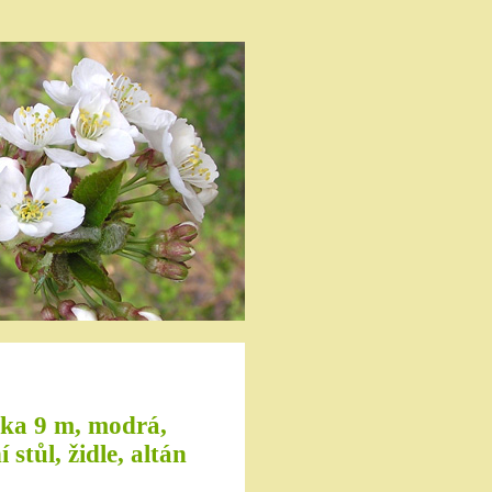
élka 9 m, modrá,
stůl, židle, altán