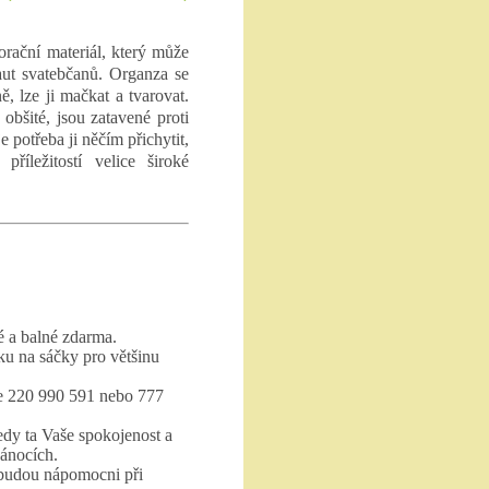
orační materiál, který může
 aut svatebčanů. Organza se
ě, lze ji mačkat a tvarovat.
obšité, jsou zatavené proti
e potřeba ji něčím přichytit,
příležitostí velice široké
 a balné zdarma.
ku na sáčky pro většinu
te 220 990 591 nebo 777
edy ta Vaše spokojenost a
vánocích.
 budou nápomocni při