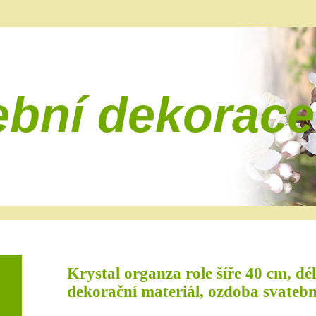
ební dekorace
Krystal organza role šíře 40 cm, d
dekorační materiál, ozdoba svatební 