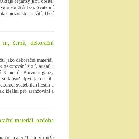
 Okraje organzy jsou obšité.
varuje a drží tvar. Svatební
roké možnosti použití. Užší
 m, černá, dekorační
tí jako dekorační materiál,
k dekorování židlí, altánů i
há 9 metrů. Barvu organzy
se krásně třpytí jako sníh.
ekoraci svatebních hostin a
ak ideální pro aranžování a
rační materiál, ozdoba
rační materiál, který může