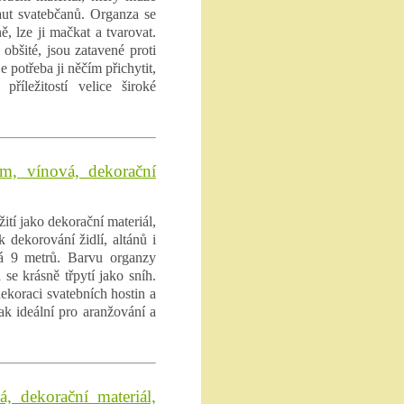
 aut svatebčanů. Organza se
ě, lze ji mačkat a tvarovat.
obšité, jsou zatavené proti
e potřeba ji něčím přichytit,
příležitostí velice široké
m, vínová, dekorační
tí jako dekorační materiál,
k dekorování židlí, altánů i
há 9 metrů. Barvu organzy
se krásně třpytí jako sníh.
ekoraci svatebních hostin a
ak ideální pro aranžování a
, dekorační materiál,