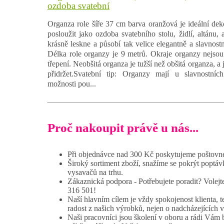
ozdoba svatební
Organza role šíře 37 cm barva oranžová je ideální dek
posloužit jako ozdoba svatebního stolu, židlí, altánu,
krásně leskne a působí tak velice elegantně a slavnostn
Délka role organzy je 9 metrů. Okraje organzy nejsou 
třepení. Neobšitá organza je tužší než obšitá organza, a j
přidržet.Svatební tip: Organzy mají u slavnostních 
možnosti pou...
Proč nakoupit právě u nás...
Při objednávce nad 300 Kč poskytujeme poštovné
Široký sortiment zboží, snažíme se pokrýt poptáv
vysavačů na trhu.
Zákaznická podpora - Potřebujete poradit? Volej
316 501!
Naší hlavním cílem je vždy spokojenost klienta, t
radost z našich výrobků, nejen o nadcházejících 
Naši pracovníci jsou školení v oboru a rádi Vám