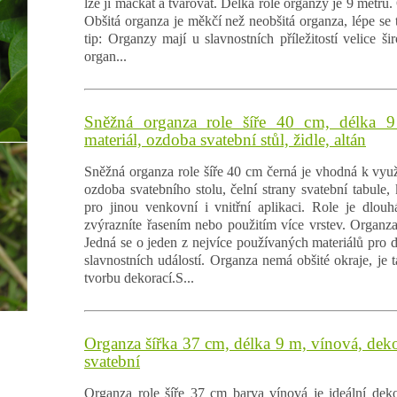
lze ji mačkat a tvarovat. Délka role organzy je 9 metrů.
Obšitá organza je měkčí než neobšitá organza, lépe se t
tip: Organzy mají u slavnostních příležitostí velice ši
organ...
Sněžná organza role šíře 40 cm, délka 9
materiál, ozdoba svatební stůl, židle, altán
Sněžná organza role šíře 40 cm černá je vhodná k využi
ozdoba svatebního stolu, čelní strany svatební tabule, 
pro jinou venkovní i vnitřní aplikaci. Role je dlou
zvýrazníte řasením nebo použitím více vrstev. Organza 
Jedná se o jeden z nejvíce používaných materiálů pro d
slavnostních událostí. Organza nemá obšité okraje, je t
tvorbu dekorací.S...
Organza šířka 37 cm, délka 9 m, vínová, deko
svatební
Organza role šíře 37 cm barva vínová je ideální deko