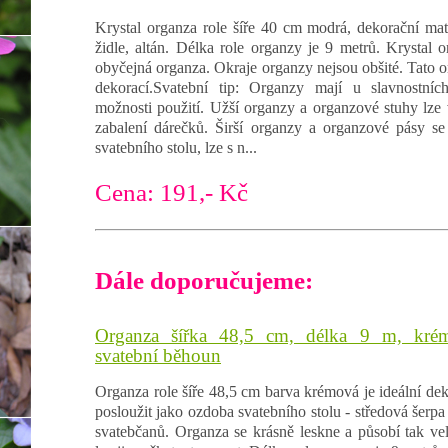
Krystal organza role šíře 40 cm modrá, dekorační mate
židle, altán. Délka role organzy je 9 metrů. Krystal o
obyčejná organza. Okraje organzy nejsou obšité. Tato or
dekorací.Svatební tip: Organzy mají u slavnostních 
možnosti použití. Užší organzy a organzové stuhy lze 
zabalení dárečků. Širší organzy a organzové pásy se
svatebního stolu, lze s n...
Cena: 191,- Kč
Dále doporučujeme:
Organza šířka 48,5 cm, délka 9 m, krém
svatební běhoun
Organza role šíře 48,5 cm barva krémová je ideální dek
posloužit jako ozdoba svatebního stolu - středová šerpa č
svatebčanů. Organza se krásně leskne a působí tak vel