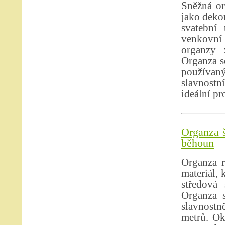
Sněžná or
jako dekor
svatební 
venkovní 
organzy 
Organza se
používan
slavnostn
ideální pr
Organza š
běhoun
Organza r
materiál, 
středová 
Organza s
slavnostně
metrů. Ok