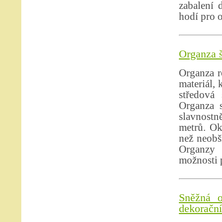
zabalení 
hodí pro o
Organza š
Organza r
materiál, 
středová 
Organza s
slavnostně
metrů. Ok
než neobši
Organzy 
možnosti p
Sněžná o
dekorační 