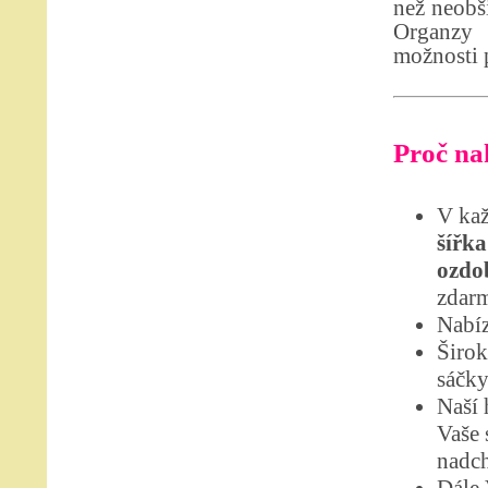
než neobši
Organzy 
možnosti p
Proč nak
V kaž
šířka
ozdo
zdar
Nabíz
Širok
sáčky
Naší 
Vaše 
nadch