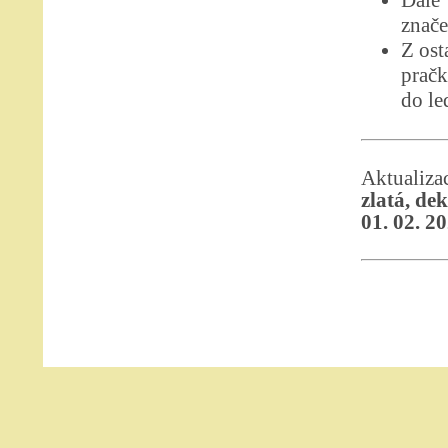
Dále
znače
Z ost
pračk
do le
Aktualiz
zlatá, de
01. 02. 2