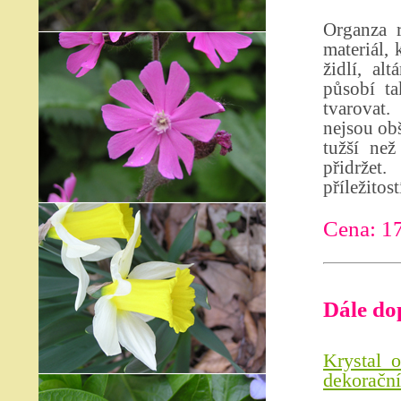
Organza r
materiál,
židlí, al
působí ta
tvarovat.
nejsou obš
tužší než
přidržet
příležitost
Cena: 1
Dále do
Krystal 
dekorační 