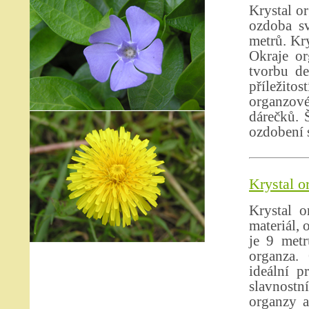
Krystal or
ozdoba sv
metrů. Kry
Okraje or
tvorbu de
příležito
organzové
dárečků. 
ozdobení s
Krystal o
Krystal o
materiál, 
je 9 metr
organza.
ideální p
slavnostní
organzy a