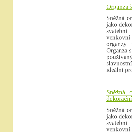
Organza š
Sněžná or
jako dekor
svatební 
venkovní 
organzy 
Organza se
používan
slavnostn
ideální pr
Sněžná o
dekorační 
Sněžná or
jako dekor
svatební 
venkovní 