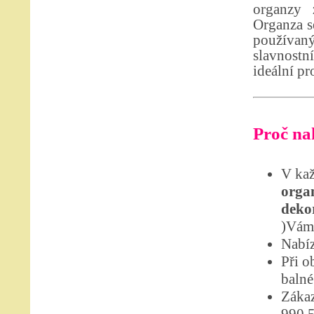
organzy 
Organza se
používan
slavnostn
ideální pr
Proč nak
V kaž
organ
dekor
)Vám 
Nabíz
Při o
balné
Zákaz