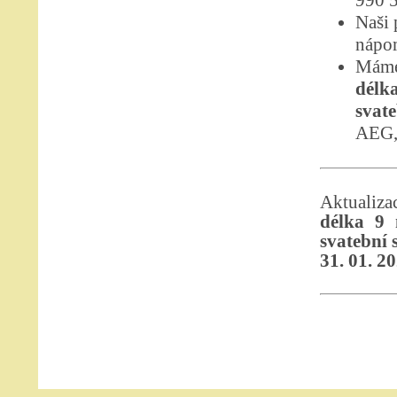
990 
Naši 
nápom
Máme
délka
svate
AEG,
Aktualiz
délka 9 
svatební s
31. 01. 2