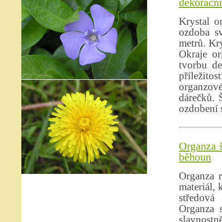
dekorační 
Krystal o
ozdoba sv
metrů. Kry
Okraje or
tvorbu de
příležito
organzové
dárečků. 
ozdobení s
Organza š
běhoun
Organza r
materiál, 
středová 
Organza s
slavnostně