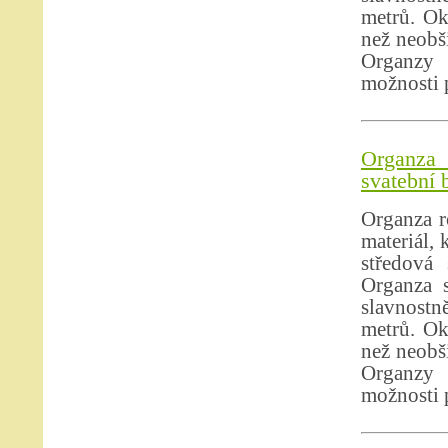
metrů. Ok
než neobši
Organzy 
možnosti p
Organza 
svatební 
Organza r
materiál, 
středová 
Organza s
slavnostně
metrů. Ok
než neobši
Organzy 
možnosti p