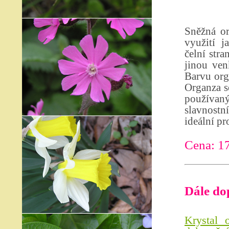
Sněžná or
využití j
čelní stra
jinou ven
Barvu org
Organza se
používan
slavnostn
ideální pr
Cena: 1
Dále do
Krystal 