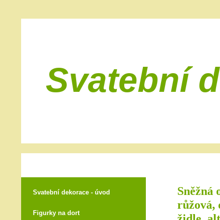
Svatební 
Sněžná o
Svatební dekorace - úvod
růžová, 
Figurky na dort
židle, al