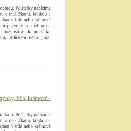
obřadu. Polštářky nabízíme
ami a mašličkami, krajkou a
ednat v bílé nebo krémové
ubní prstýnky se mohou na
í možností je do polštářku
kou, srdíčkem nebo jinou
stýnky, bílá, krémová -
obřadu. Polštářky nabízíme
ami a mašličkami, krajkou a
ednat v bílé nebo krémové