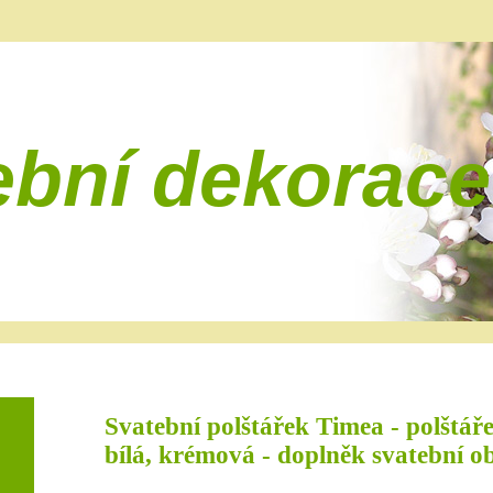
ební dekorace
Svatební polštářek Timea - polštář
bílá, krémová - doplněk svatební o