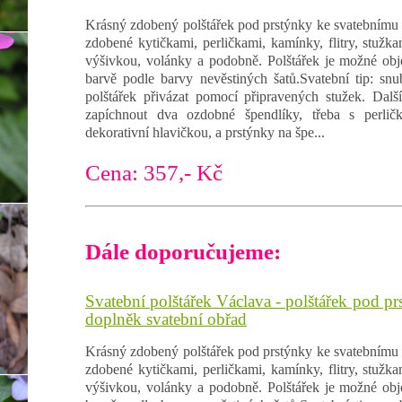
Krásný zdobený polštářek pod prstýnky ke svatebnímu 
zdobené kytičkami, perličkami, kamínky, flitry, stužk
výšivkou, volánky a podobně. Polštářek je možné obj
barvě podle barvy nevěstiných šatů.Svatební tip: sn
polštářek přivázat pomocí připravených stužek. Dalš
zapíchnout dva ozdobné špendlíky, třeba s perlič
dekorativní hlavičkou, a prstýnky na špe...
Cena: 357,- Kč
Dále doporučujeme:
Svatební polštářek Václava - polštářek pod pr
doplněk svatební obřad
Krásný zdobený polštářek pod prstýnky ke svatebnímu 
zdobené kytičkami, perličkami, kamínky, flitry, stužk
výšivkou, volánky a podobně. Polštářek je možné obj