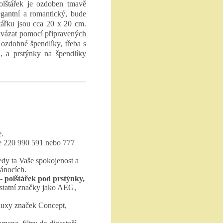
olštářek je ozdoben tmavě
legantní a romantický, bude
ářku jsou cca 20 x 20 cm.
řivázat pomocí připravených
 ozdobné špendlíky, třeba s
u, a prstýnky na špendlíky
e.
te 220 990 591 nebo 777
edy ta Vaše spokojenost a
vánocích.
- polštářek pod prstýnky,
 ostatní značky jako AEG,
luxy značek Concept,