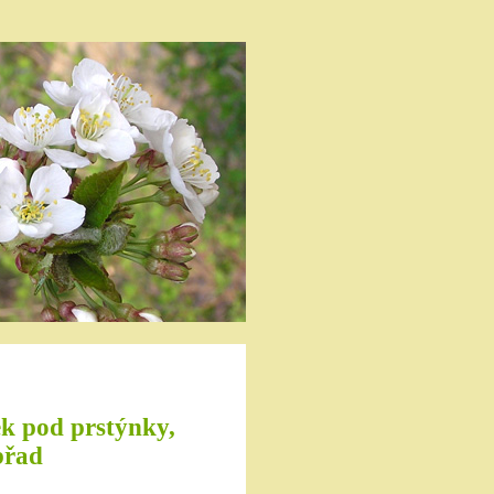
ek pod prstýnky,
břad