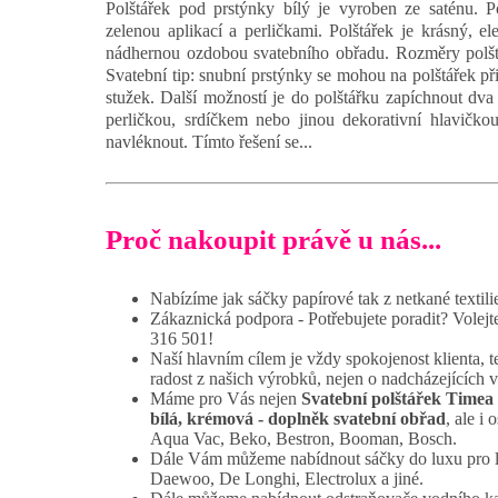
Polštářek pod prstýnky bílý je vyroben ze saténu. P
zelenou aplikací a perličkami. Polštářek je krásný, e
nádhernou ozdobou svatebního obřadu. Rozměry polšt
Svatební tip: snubní prstýnky se mohou na polštářek p
stužek. Další možností je do polštářku zapíchnout dva
perličkou, srdíčkem nebo jinou dekorativní hlavičko
navléknout. Tímto řešení se...
Proč nakoupit právě u nás...
Nabízíme jak sáčky papírové tak z netkané textili
Zákaznická podpora - Potřebujete poradit? Volej
316 501!
Naší hlavním cílem je vždy spokojenost klienta, t
radost z našich výrobků, nejen o nadcházejících 
Máme pro Vás nejen
Svatební polštářek Timea 
bílá, krémová - doplněk svatební obřad
, ale i
Aqua Vac, Beko, Bestron, Booman, Bosch.
Dále Vám můžeme nabídnout sáčky do luxu pro 
Daewoo, De Longhi, Electrolux a jiné.