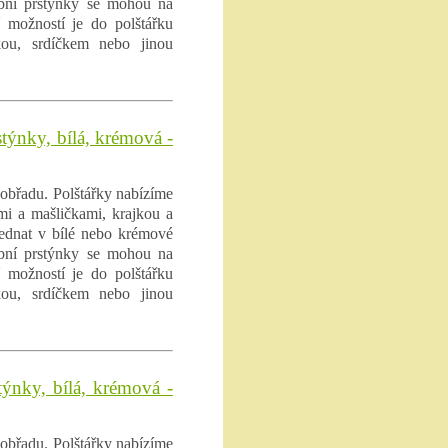
ubní prstýnky se mohou na
í možností je do polštářku
kou, srdíčkem nebo jinou
stýnky, bílá, krémová -
obřadu. Polštářky nabízíme
ami a mašličkami, krajkou a
ednat v bílé nebo krémové
ubní prstýnky se mohou na
í možností je do polštářku
kou, srdíčkem nebo jinou
týnky, bílá, krémová -
obřadu. Polštářky nabízíme