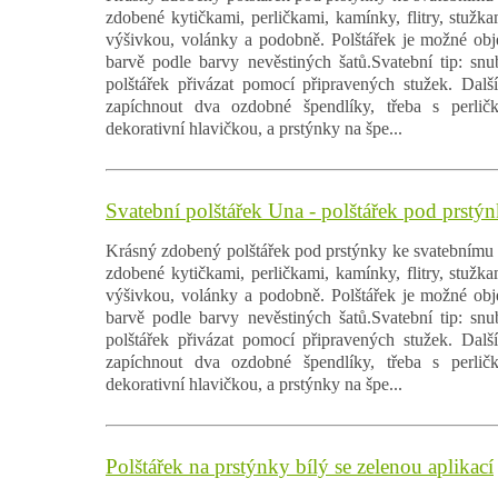
zdobené kytičkami, perličkami, kamínky, flitry, stužk
výšivkou, volánky a podobně. Polštářek je možné obj
barvě podle barvy nevěstiných šatů.Svatební tip: sn
polštářek přivázat pomocí připravených stužek. Dalš
zapíchnout dva ozdobné špendlíky, třeba s perlič
dekorativní hlavičkou, a prstýnky na špe...
Svatební polštářek Una - polštářek pod prstýn
Krásný zdobený polštářek pod prstýnky ke svatebnímu 
zdobené kytičkami, perličkami, kamínky, flitry, stužk
výšivkou, volánky a podobně. Polštářek je možné obj
barvě podle barvy nevěstiných šatů.Svatební tip: sn
polštářek přivázat pomocí připravených stužek. Dalš
zapíchnout dva ozdobné špendlíky, třeba s perlič
dekorativní hlavičkou, a prstýnky na špe...
Polštářek na prstýnky bílý se zelenou aplikací