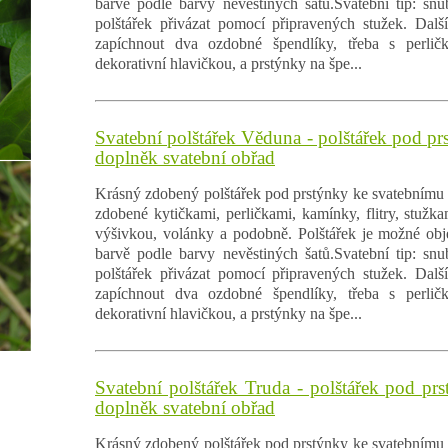
barvě podle barvy nevěstiných šatů.Svatební tip: sn
polštářek přivázat pomocí připravených stužek. Dalš
zapíchnout dva ozdobné špendlíky, třeba s perlič
dekorativní hlavičkou, a prstýnky na špe...
Svatební polštářek Věduna - polštářek pod pr
doplněk svatební obřad
Krásný zdobený polštářek pod prstýnky ke svatebnímu 
zdobené kytičkami, perličkami, kamínky, flitry, stužk
výšivkou, volánky a podobně. Polštářek je možné obj
barvě podle barvy nevěstiných šatů.Svatební tip: sn
polštářek přivázat pomocí připravených stužek. Dalš
zapíchnout dva ozdobné špendlíky, třeba s perlič
dekorativní hlavičkou, a prstýnky na špe...
Svatební polštářek Truda - polštářek pod prs
doplněk svatební obřad
Krásný zdobený polštářek pod prstýnky ke svatebnímu 