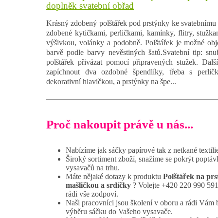
doplněk svatební obřad
Krásný zdobený polštářek pod prstýnky ke svatebnímu 
zdobené kytičkami, perličkami, kamínky, flitry, stužk
výšivkou, volánky a podobně. Polštářek je možné obj
barvě podle barvy nevěstiných šatů.Svatební tip: sn
polštářek přivázat pomocí připravených stužek. Dalš
zapíchnout dva ozdobné špendlíky, třeba s perlič
dekorativní hlavičkou, a prstýnky na špe...
Proč nakoupit právě u nás...
Nabízíme jak sáčky papírové tak z netkané textili
Široký sortiment zboží, snažíme se pokrýt poptáv
vysavačů na trhu.
Máte nějaké dotazy k produktu
Polštářek na pr
mašličkou a srdíčky
? Volejte +420 220 990 591
rádi vše zodpoví.
Naši pracovníci jsou školení v oboru a rádi Vám
výběru sáčku do Vašeho vysavače.