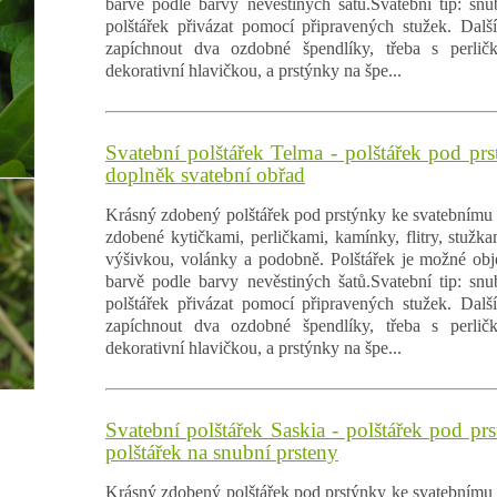
barvě podle barvy nevěstiných šatů.Svatební tip: sn
polštářek přivázat pomocí připravených stužek. Dalš
zapíchnout dva ozdobné špendlíky, třeba s perlič
dekorativní hlavičkou, a prstýnky na špe...
Svatební polštářek Telma - polštářek pod prs
doplněk svatební obřad
Krásný zdobený polštářek pod prstýnky ke svatebnímu 
zdobené kytičkami, perličkami, kamínky, flitry, stužk
výšivkou, volánky a podobně. Polštářek je možné obj
barvě podle barvy nevěstiných šatů.Svatební tip: sn
polštářek přivázat pomocí připravených stužek. Dalš
zapíchnout dva ozdobné špendlíky, třeba s perlič
dekorativní hlavičkou, a prstýnky na špe...
Svatební polštářek Saskia - polštářek pod pr
polštářek na snubní prsteny
Krásný zdobený polštářek pod prstýnky ke svatebnímu 