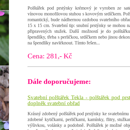
Polštářek pod prstýnky krémový je vyroben ze sat
vínovou monofilovou stuhou s kovovým srdíčkem. Polštá
romantický, bude nádhernou ozdobou svatebního obřad
15 x 15 cm. Svatební tip: snubní prstýnky se mohou na
připravených stužek. Další možností je do polštář
špendlíky, třeba s perličkou, srdíčkem nebo jinou dekor
na špendlíky navléknout. Tímto řešen...
Cena: 281,- Kč
Dále doporučujeme:
Svatební polštářek Tekla - polštářek pod prs
doplněk svatební obřad
Krásný zdobený polštářek pod prstýnky ke svatebnímu 
zdobené kytičkami, perličkami, kamínky, flitry, stužk
výšivkou, volánky a podobně. Polštářek je možné obj