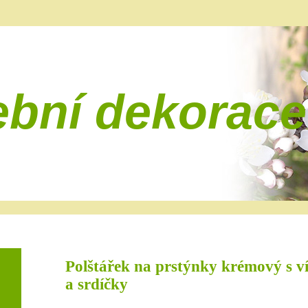
ební dekorace
Polštářek na prstýnky krémový s v
a srdíčky