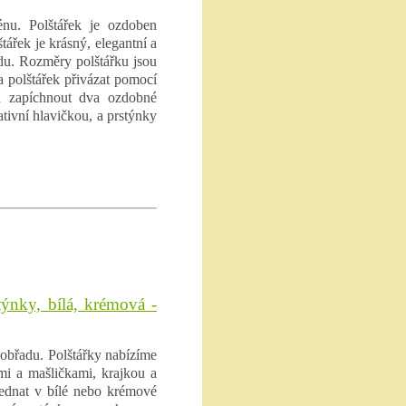
énu. Polštářek je ozdoben
řek je krásný, elegantní a
u. Rozměry polštářku jsou
 polštářek přivázat pomocí
ku zapíchnout dva ozdobné
ativní hlavičkou, a prstýnky
týnky, bílá, krémová -
obřadu. Polštářky nabízíme
ami a mašličkami, krajkou a
ednat v bílé nebo krémové