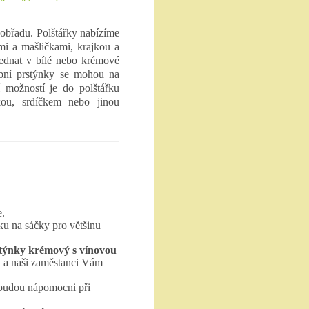
obřadu. Polštářky nabízíme
ami a mašličkami, krajkou a
ednat v bílé nebo krémové
ubní prstýnky se mohou na
í možností je do polštářku
kou, srdíčkem nebo jinou
e.
ku na sáčky pro většinu
stýnky krémový s vínovou
 a naši zaměstanci Vám
 budou nápomocni při