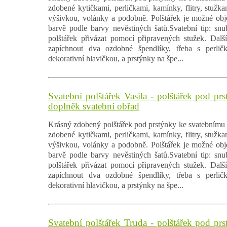
zdobené kytičkami, perličkami, kamínky, flitry, stužk
výšivkou, volánky a podobně. Polštářek je možné obj
barvě podle barvy nevěstiných šatů.Svatební tip: sn
polštářek přivázat pomocí připravených stužek. Dalš
zapíchnout dva ozdobné špendlíky, třeba s perlič
dekorativní hlavičkou, a prstýnky na špe...
Svatební polštářek Vasila - polštářek pod pr
doplněk svatební obřad
Krásný zdobený polštářek pod prstýnky ke svatebnímu 
zdobené kytičkami, perličkami, kamínky, flitry, stužk
výšivkou, volánky a podobně. Polštářek je možné obj
barvě podle barvy nevěstiných šatů.Svatební tip: sn
polštářek přivázat pomocí připravených stužek. Dalš
zapíchnout dva ozdobné špendlíky, třeba s perlič
dekorativní hlavičkou, a prstýnky na špe...
Svatební polštářek Truda - polštářek pod prs