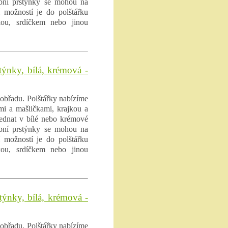
ubní prstýnky se mohou na
í možností je do polštářku
kou, srdíčkem nebo jinou
týnky, bílá, krémová -
obřadu. Polštářky nabízíme
ami a mašličkami, krajkou a
ednat v bílé nebo krémové
ubní prstýnky se mohou na
í možností je do polštářku
kou, srdíčkem nebo jinou
stýnky, bílá, krémová -
obřadu. Polštářky nabízíme