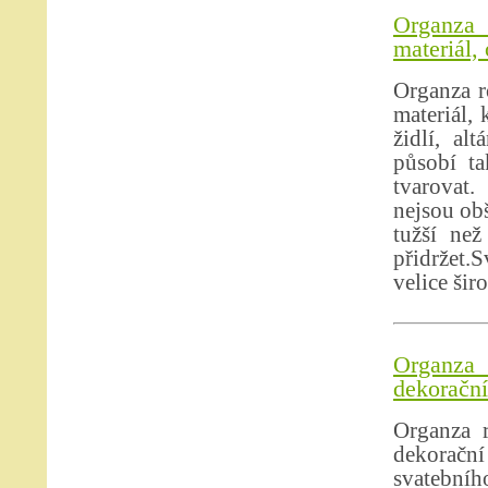
Organza 
materiál,
Organza r
materiál,
židlí, al
působí ta
tvarovat.
nejsou obš
tužší než
přidržet.S
velice šir
Organza
dekorační
Organza r
dekoračn
svatebníh