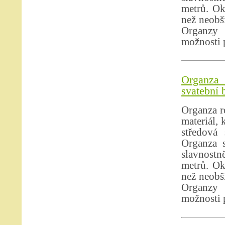
metrů. Ok
než neobši
Organzy 
možnosti p
Organza 
svatební 
Organza r
materiál, 
středová 
Organza s
slavnostně
metrů. Ok
než neobši
Organzy 
možnosti p