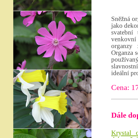
Sněžná or
jako dekor
svatební 
venkovní 
organzy 
Organza se
používan
slavnostn
ideální pr
Cena: 1
Dále do
Krystal 