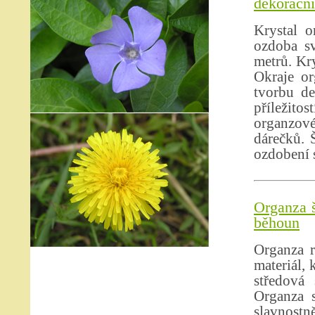
dekorační 
Krystal o
ozdoba sv
metrů. Kry
Okraje or
tvorbu de
příležito
organzové
dárečků. 
ozdobení s
Organza š
běhoun
Organza r
materiál, 
středová 
Organza s
slavnostně