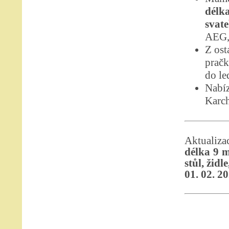
délk
svate
AEG,
Z ost
pračk
do le
Nabíz
Karch
Aktualiz
délka 9 m
stůl, židle
01. 02. 2