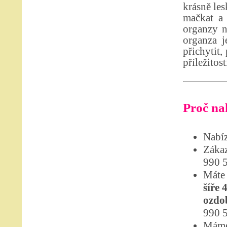
krásně les
mačkat a 
organzy n
organza j
přichytit,
příležitost
Proč nak
Nabíz
Zákaz
990 
Máte 
šíře 
ozdob
990 5
Máme