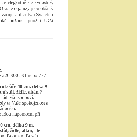
ice elegantně a slavnostně,
 Okraje organzy jsou obšité.
varuje a drží tvar.Svatební
roké možnosti použití. Užší
e.
te 220 990 591 nebo 777
ole šíře 40 cm, délka 9
í stůl, židle, altán
?
rádi vše zodpoví.
edy ta Vaše spokojenost a
vánocích.
 budou nápomocni při
40 cm, délka 9 m,
tůl, židle, altán
, ale i
ron, Booman, Bosch.