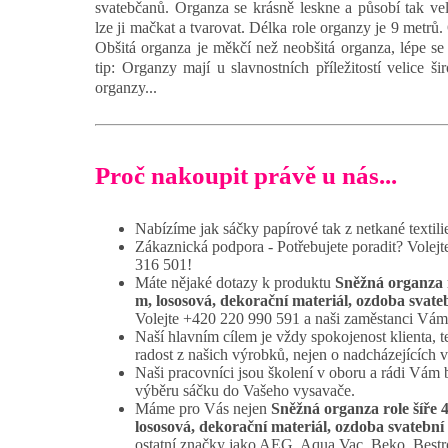
svatebčanů. Organza se krásně leskne a působí tak vel
lze ji mačkat a tvarovat. Délka role organzy je 9 metrů.
Obšitá organza je měkčí než neobšitá organza, lépe se t
tip: Organzy mají u slavnostních příležitostí velice ši
organzy...
Proč nakoupit právě u nás...
Nabízíme jak sáčky papírové tak z netkané textili
Zákaznická podpora - Potřebujete poradit? Volej
316 501!
Máte nějaké dotazy k produktu
Sněžná organza r
m, lososová, dekorační materiál, ozdoba svatebn
Volejte +420 220 990 591 a naši zaměstanci Vám 
Naší hlavním cílem je vždy spokojenost klienta, t
radost z našich výrobků, nejen o nadcházejících 
Naši pracovníci jsou školení v oboru a rádi Vám
výběru sáčku do Vašeho vysavače.
Máme pro Vás nejen
Sněžná organza role šíře 
lososová, dekorační materiál, ozdoba svatební s
ostatní značky jako AEG, Aqua Vac, Beko, Best