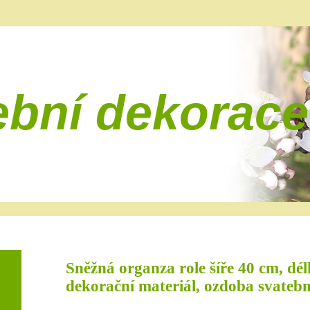
ební dekorace
Sněžná organza role šíře 40 cm, dél
dekorační materiál, ozdoba svatební 