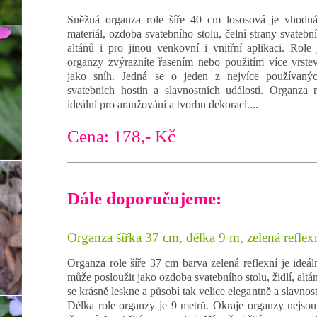
Sněžná organza role šíře 40 cm lososová je vhodná
materiál, ozdoba svatebního stolu, čelní strany svatební
altánů i pro jinou venkovní i vnitřní aplikaci. Rol
organzy zvýrazníte řasením nebo použitím více vrstev
jako sníh. Jedná se o jeden z nejvíce používanýc
svatebních hostin a slavnostních událostí. Organza 
ideální pro aranžování a tvorbu dekorací....
Cena: 178,- Kč
Dále doporučujeme:
Organza šířka 37 cm, délka 9 m, zelená reflex
Organza role šíře 37 cm barva zelená reflexní je ideáln
může posloužit jako ozdoba svatebního stolu, židlí, alt
se krásně leskne a působí tak velice elegantně a slavnost
Délka role organzy je 9 metrů. Okraje organzy nejsou 