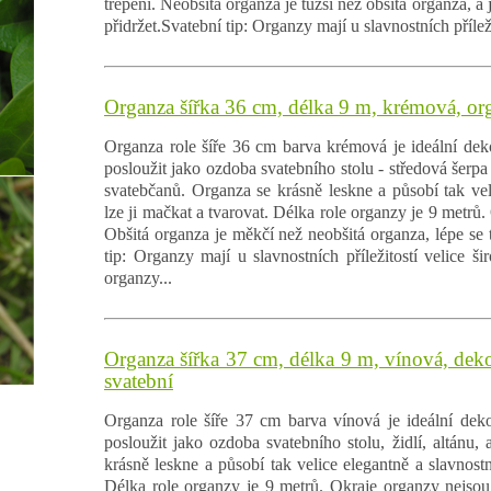
třepení. Neobšitá organza je tužší než obšitá organza, a j
přidržet.Svatební tip: Organzy mají u slavnostních přílež
Organza šířka 36 cm, délka 9 m, krémová, or
Organza role šíře 36 cm barva krémová je ideální deko
posloužit jako ozdoba svatebního stolu - středová šerpa č
svatebčanů. Organza se krásně leskne a působí tak vel
lze ji mačkat a tvarovat. Délka role organzy je 9 metrů.
Obšitá organza je měkčí než neobšitá organza, lépe se t
tip: Organzy mají u slavnostních příležitostí velice ši
organzy...
Organza šířka 37 cm, délka 9 m, vínová, deko
svatební
Organza role šíře 37 cm barva vínová je ideální deko
posloužit jako ozdoba svatebního stolu, židlí, altánu,
krásně leskne a působí tak velice elegantně a slavnostn
Délka role organzy je 9 metrů. Okraje organzy nejsou 