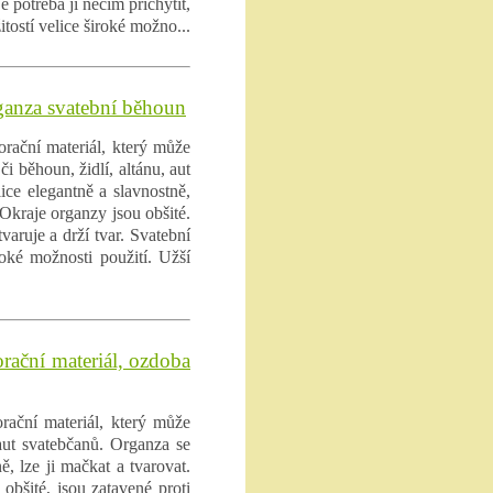
e potřeba ji něčím přichytit,
itostí velice široké možno...
ganza svatební běhoun
rační materiál, který může
i běhoun, židlí, altánu, aut
ice elegantně a slavnostně,
 Okraje organzy jsou obšité.
varuje a drží tvar. Svatební
roké možnosti použití. Užší
rační materiál, ozdoba
rační materiál, který může
 aut svatebčanů. Organza se
ě, lze ji mačkat a tvarovat.
obšité, jsou zatavené proti