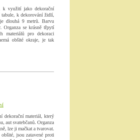
 k využití jako dekorační
 tabule, k dekorování židlí,
e je dlouhá 9 metrů. Barvu
. Organza se krásně třpytí
h materiálů pro dekoraci
nemá obšité okraje, je tak
ní
í dekorační materiál, který
ánu, aut svatebčanů. Organza
ně, lze ji mačkat a tvarovat.
obšité, jsou zatavené proti