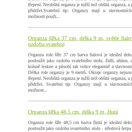
třepení. Neobšitá organza je tužší než obšitá organza, a j
přidržet.Svatební tip: Organzy mají u slavnostních 
možnosti použi...
Organza šířka 37 cm, délka 9 m, světle fialo
ozdoba svatební
Organza role šíře 37 cm barva fialová je ideální deko
posloužit jako ozdoba svatebního stolu, židlí, altánu,
krásně leskne a působí tak velice elegantně a slavnostn
Délka role organzy je 9 metrů. Okraje organzy nejsou 
třepení. Neobšitá organza je tužší než obšitá organza, a j
přidržet. Svatební tip: Organzy mají u slavnostních 
možnost...
Organza šířka 48,5 cm, délka 9 m, žlutá
Organza role šíře 48,5 cm barva žlutá je ideální deko
posloužit jako ozdoba svatebního stolu - středová šerpa č