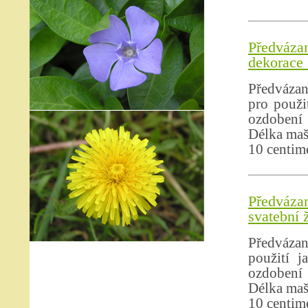
Předváz
dekorace 
Předvázan
pro použi
ozdobení 
Délka mašl
10 centim
Předváza
svatební 
Předvázan
použití j
ozdobení 
Délka mašl
10 centim