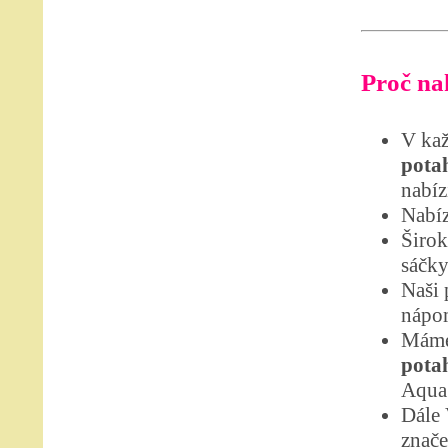
Proč nak
V kaž
potah
nabíz
Nabíz
Širok
sáčky
Naši 
nápom
Máme
potah
Aqua 
Dále
znače