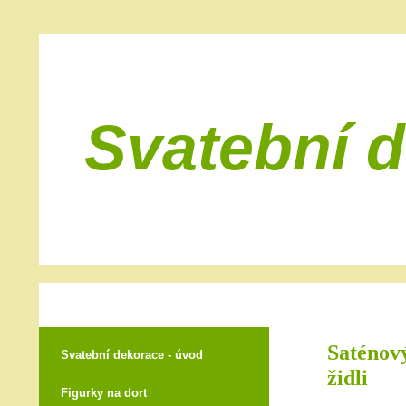
Svatební 
Saténový
Svatební dekorace - úvod
židli
Figurky na dort