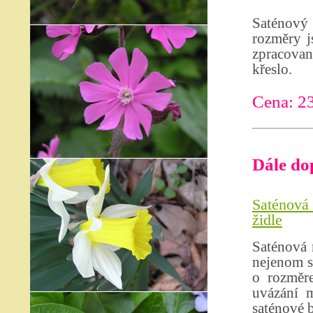
Saténový 
rozměry j
zpracova
křeslo.
Cena: 2
Dále do
Saténová
židle
Saténová 
nejenom s
o rozměr
uvázání m
saténové 