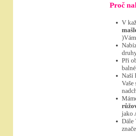
Proč nak
V kaž
mašle
)Vám 
Nabíz
druhy
Při o
balné
Naší 
Vaše 
nadch
Máme
růžov
jako 
Dále
znače