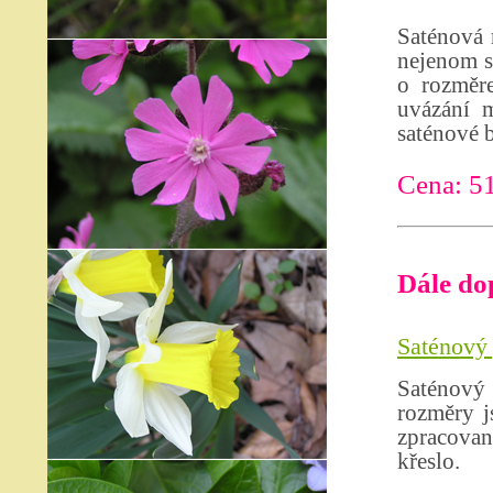
Saténová 
nejenom s
o rozměr
uvázání m
saténové 
Cena: 51
Dále do
Saténový 
Saténový 
rozměry j
zpracova
křeslo.