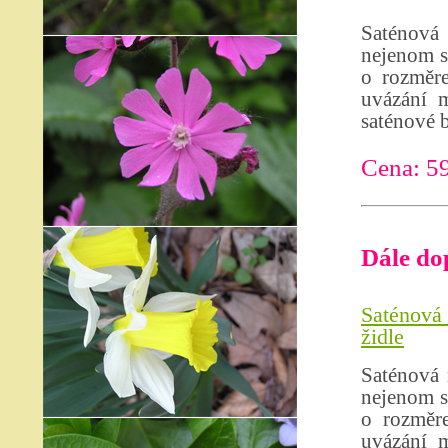
Saténová
nejenom s
o rozměre
uvázání m
saténové 
Cena: 59
Dále do
Saténová 
židle
Saténová 
nejenom s
o rozměr
uvázání m