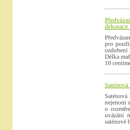
Předváz
dekorace 
Předvázan
pro použi
ozdobení 
Délka mašl
10 centim
Saténová 
Saténová
nejenom s
o rozměre
uvázání m
saténové 