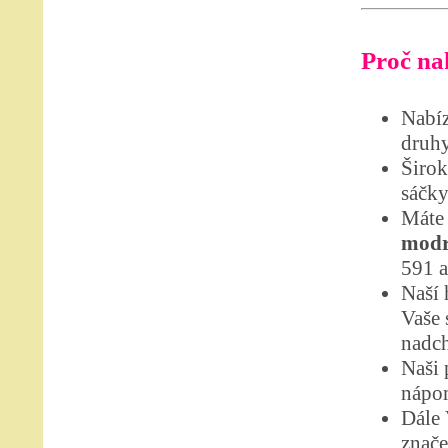
Proč nak
Nabíz
druhy
Širok
sáčky
Máte 
modrá
591 a
Naší 
Vaše 
nadch
Naši 
nápom
Dále
znače