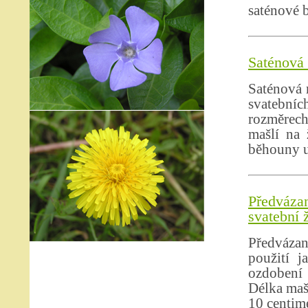
saténové 
Saténová 
Saténová 
svatební
rozměrech
mašlí na 
běhouny u
Předváza
svatební 
Předvázan
použití j
ozdobení 
Délka mašl
10 centim