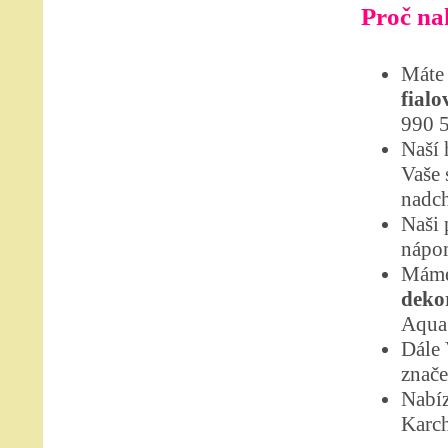
Proč nak
Máte 
fialo
990 5
Naší 
Vaše 
nadch
Naši 
nápom
Máme
dekor
Aqua 
Dále
znače
Nabíz
Karch