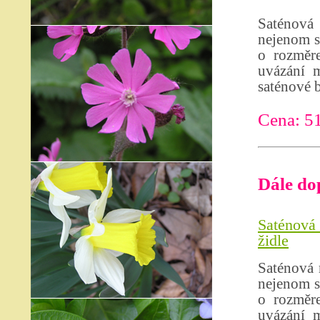
Saténová
nejenom s
o rozměr
uvázání m
saténové 
Cena: 51
Dále do
Saténová 
židle
Saténová 
nejenom s
o rozměr
uvázání m