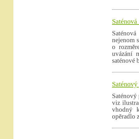
Saténová 
Saténová
nejenom s
o rozměr
uvázání m
saténové 
Saténový 
Saténový p
viz ilust
vhodný k
opěradlo 