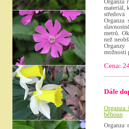
Organza r
materiál, 
středová 
Organza s
slavnostně
metrů. Ok
než neobši
Organzy 
možnosti p
Cena: 2
Dále do
Organza š
běhoun
Organza r