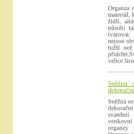
Organza r
materiál,
židlí, al
působí ta
tvarovat.
nejsou obš
tužší než
přidržet.S
velice šir
Sněžná o
dekorační 
Sněžná org
dekorační
svatební 
venkovní 
organzy 