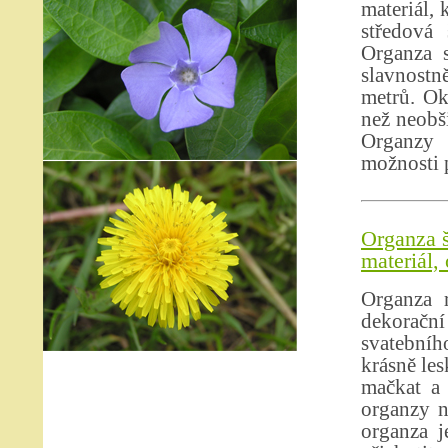
materiál, 
středová 
Organza s
slavnostně
metrů. Ok
než neobši
Organzy 
možnosti p
Organza š
materiál,
Organza r
dekoračn
svatebníh
krásně les
mačkat a 
organzy n
organza j