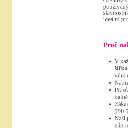
Organza se
používan
slavnostn
ideální pr
Proč nak
V kaž
šířka
vůni 
Nabíz
Při o
balné
Zákaz
990 
Naši 
nápom