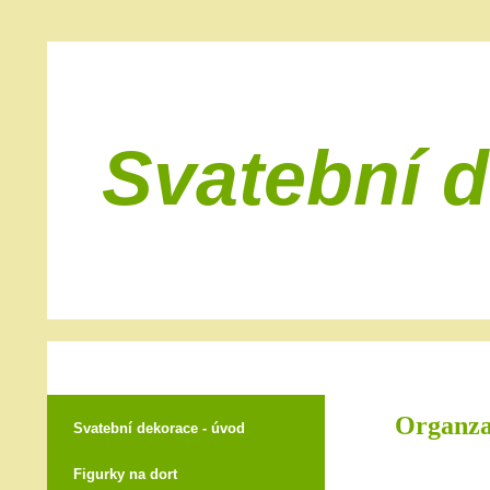
Svatební 
Organza 
Svatební dekorace - úvod
Figurky na dort