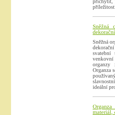
přichytit,
příležitos
Sněžná o
dekorační 
Sněžná org
dekorační
svatební 
venkovní 
organzy 
Organza se
používan
slavnostn
ideální pr
Organza 
materiál,