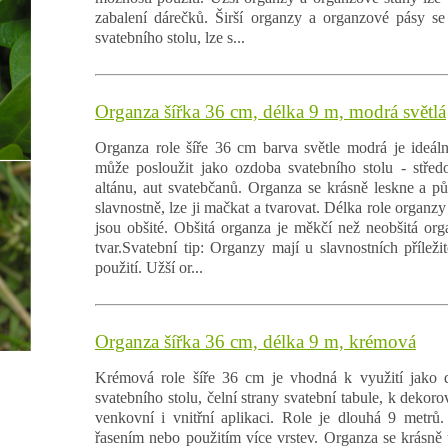
zabalení dárečků. Širší organzy a organzové pásy se
svatebního stolu, lze s...
Organza šířka 36 cm, délka 9 m, modrá světlá
Organza role šíře 36 cm barva světle modrá je ideální
může posloužit jako ozdoba svatebního stolu - středo
altánu, aut svatebčanů. Organza se krásně leskne a pů
slavnostně, lze ji mačkat a tvarovat. Délka role organz
jsou obšité. Obšitá organza je měkčí než neobšitá orga
tvar.Svatební tip: Organzy mají u slavnostních příležit
použití. Užší or...
Organza šířka 36 cm, délka 9 m, krémová
Krémová role šíře 36 cm je vhodná k využití jako d
svatebního stolu, čelní strany svatební tabule, k dekorov
venkovní i vnitřní aplikaci. Role je dlouhá 9 metrů
řasením nebo použitím více vrstev. Organza se krásně t