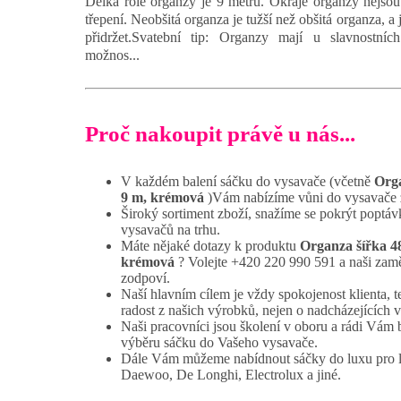
Délka role organzy je 9 metrů. Okraje organzy nejsou 
třepení. Neobšitá organza je tužší než obšitá organza, a j
přidržet.Svatební tip: Organzy mají u slavnostních 
možnos...
Proč nakoupit právě u nás...
V každém balení sáčku do vysavače (včetně
Orga
9 m, krémová
)Vám nabízíme vůni do vysavače 
Široký sortiment zboží, snažíme se pokrýt poptáv
vysavačů na trhu.
Máte nějaké dotazy k produktu
Organza šířka 48
krémová
? Volejte +420 220 990 591 a naši zam
zodpoví.
Naší hlavním cílem je vždy spokojenost klienta, t
radost z našich výrobků, nejen o nadcházejících 
Naši pracovníci jsou školení v oboru a rádi Vám
výběru sáčku do Vašeho vysavače.
Dále Vám můžeme nabídnout sáčky do luxu pro 
Daewoo, De Longhi, Electrolux a jiné.