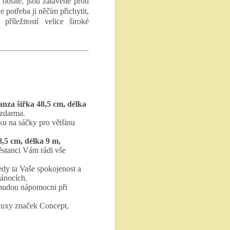
obšité, jsou zatavené proti
e potřeba ji něčím přichytit,
příležitostí velice široké
nza šířka 48,5 cm, délka
zdarma.
ku na sáčky pro většinu
,5 cm, délka 9 m,
ěstanci Vám rádi vše
edy ta Vaše spokojenost a
vánocích.
 budou nápomocni při
luxy značek Concept,