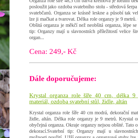
Organza role šíře 48,5 cm barva krémová je ideální dek
posloužit jako ozdoba svatebního stolu - středová šerpa č
svatebčanů. Organza se krásně leskne a působí tak vel
lze ji mačkat a tvarovat. Délka role organzy je 9 metrů.
Obšitá organza je měkčí než neobšitá organza, lépe se t
tip: Organzy mají u slavnostních příležitostí velice ši
organ...
Cena: 249,- Kč
Dále doporučujeme:
Krystal organza role šíře 40 cm, délka 9
materiál, ozdoba svatební stůl, židle, altán
Krystal organza role šíře 40 cm modrá, dekorační mate
židle, altán. Délka role organzy je 9 metrů. Krystal o
obyčejná organza. Okraje organzy nejsou obšité. Tato or
dekorací.Svatební tip: Organzy mají u slavnostních 
možnosti použití. Užší organzy a organzové stuhy lze 