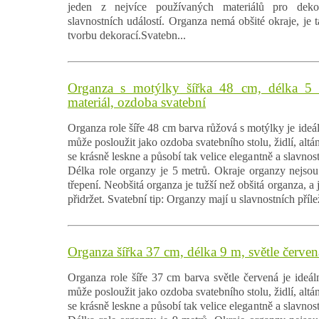
jeden z nejvíce používaných materiálů pro deko
slavnostních událostí. Organza nemá obšité okraje, je t
tvorbu dekorací.Svatebn...
Organza s motýlky šířka 48 cm, délka 5 
materiál, ozdoba svatební
Organza role šíře 48 cm barva růžová s motýlky je ideál
může posloužit jako ozdoba svatebního stolu, židlí, alt
se krásně leskne a působí tak velice elegantně a slavnost
Délka role organzy je 5 metrů. Okraje organzy nejsou 
třepení. Neobšitá organza je tužší než obšitá organza, a j
přidržet. Svatební tip: Organzy mají u slavnostních příleži
Organza šířka 37 cm, délka 9 m, světle červen
Organza role šíře 37 cm barva světle červená je ideáln
může posloužit jako ozdoba svatebního stolu, židlí, alt
se krásně leskne a působí tak velice elegantně a slavnost