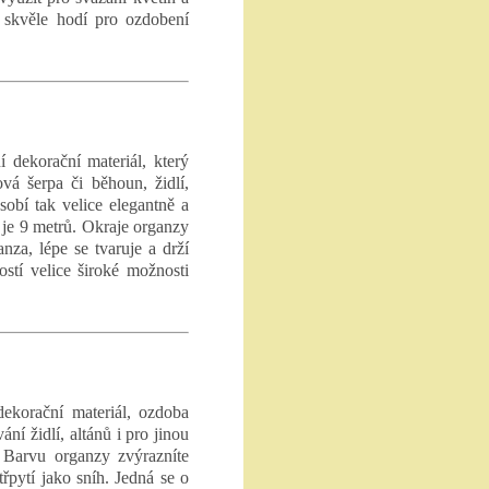
 skvěle hodí pro ozdobení
 dekorační materiál, který
vá šerpa či běhoun, židlí,
sobí tak velice elegantně a
y je 9 metrů. Okraje organzy
nza, lépe se tvaruje a drží
ostí velice široké možnosti
ekorační materiál, ozdoba
ání židlí, altánů i pro jinou
. Barvu organzy zvýrazníte
řpytí jako sníh. Jedná se o