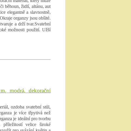
orační materiál, který může
i běhoun, židlí, altánu, aut
ice elegantně a slavnostně,
 Okraje organzy jsou obšité.
varuje a drží tvar.Svatební
roké možnosti použití. Užší
 m, modrá, dekorační
riál, ozdoba svatební stůl,
rganza je více třpytivá než
ganza je ideální pro tvorbu
příležitostí velice široké
využít pro svázání květin a