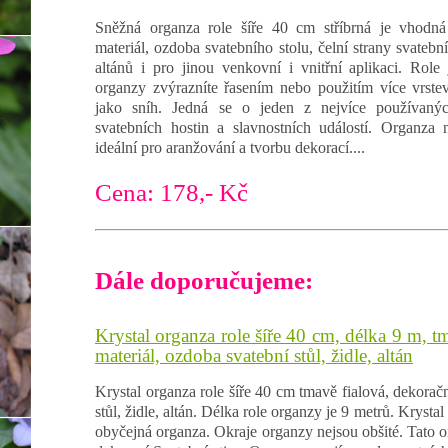
Sněžná organza role šíře 40 cm stříbrná je vhodná
materiál, ozdoba svatebního stolu, čelní strany svatební
altánů i pro jinou venkovní i vnitřní aplikaci. Rol
organzy zvýrazníte řasením nebo použitím více vrstev
jako sníh. Jedná se o jeden z nejvíce používanýc
svatebních hostin a slavnostních událostí. Organza 
ideální pro aranžování a tvorbu dekorací....
Cena: 178,- Kč
Dále doporučujeme:
Krystal organza role šíře 40 cm, délka 9 m, t
materiál, ozdoba svatební stůl, židle, altán
Krystal organza role šíře 40 cm tmavě fialová, dekoračn
stůl, židle, altán. Délka role organzy je 9 metrů. Krystal
obyčejná organza. Okraje organzy nejsou obšité. Tato or