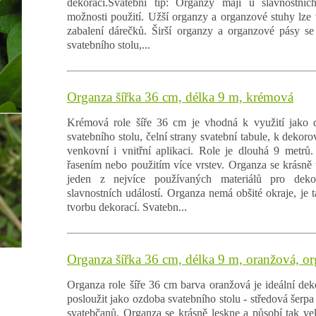
dekorací.Svatební tip: Organzy mají u slavnostních 
možnosti použití. Užší organzy a organzové stuhy lze 
zabalení dárečků. Širší organzy a organzové pásy se
svatebního stolu,...
Organza šířka 36 cm, délka 9 m, krémová
Krémová role šíře 36 cm je vhodná k využití jako d
svatebního stolu, čelní strany svatební tabule, k dekorov
venkovní i vnitřní aplikaci. Role je dlouhá 9 metrů
řasením nebo použitím více vrstev. Organza se krásně t
jeden z nejvíce používaných materiálů pro deko
slavnostních událostí. Organza nemá obšité okraje, je t
tvorbu dekorací. Svatebn...
Organza šířka 36 cm, délka 9 m, oranžová, o
Organza role šíře 36 cm barva oranžová je ideální dek
posloužit jako ozdoba svatebního stolu - středová šerpa č
svatebčanů. Organza se krásně leskne a působí tak vel