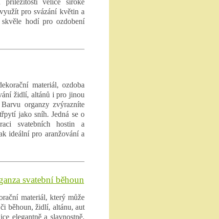
příležitostí velice široké
využít pro svázání květin a
 skvěle hodí pro ozdobení
ekorační materiál, ozdoba
ání židlí, altánů i pro jinou
. Barvu organzy zvýrazníte
řpytí jako sníh. Jedná se o
raci svatebních hostin a
ak ideální pro aranžování a
rganza svatební běhoun
orační materiál, který může
i běhoun, židlí, altánu, aut
ice elegantně a slavnostně,