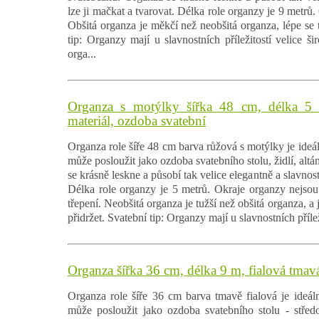
lze ji mačkat a tvarovat. Délka role organzy je 9 metrů.
Obšitá organza je měkčí než neobšitá organza, lépe se t
tip: Organzy mají u slavnostních příležitostí velice ši
orga...
Organza s motýlky šířka 48 cm, délka 5 
materiál, ozdoba svatební
Organza role šíře 48 cm barva růžová s motýlky je ideál
může posloužit jako ozdoba svatebního stolu, židlí, alt
se krásně leskne a působí tak velice elegantně a slavnost
Délka role organzy je 5 metrů. Okraje organzy nejsou 
třepení. Neobšitá organza je tužší než obšitá organza, a j
přidržet. Svatební tip: Organzy mají u slavnostních příleži
Organza šířka 36 cm, délka 9 m, fialová tmav
Organza role šíře 36 cm barva tmavě fialová je ideáln
může posloužit jako ozdoba svatebního stolu - středo