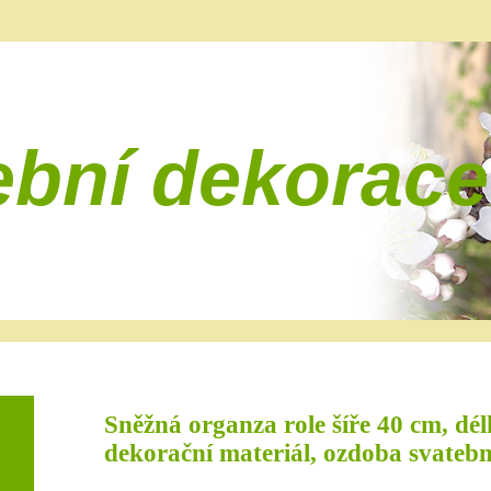
ební dekorace
Sněžná organza role šíře 40 cm, dél
dekorační materiál, ozdoba svatební 