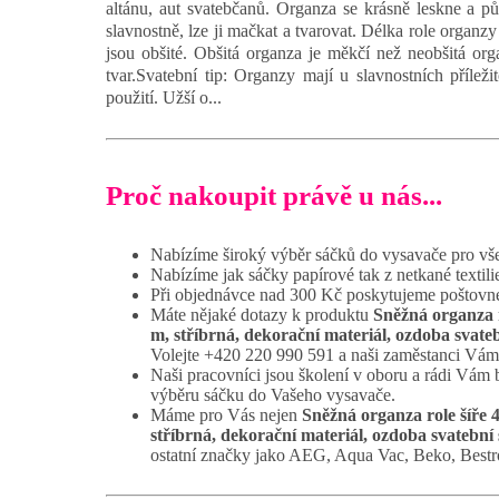
altánu, aut svatebčanů. Organza se krásně leskne a pů
slavnostně, lze ji mačkat a tvarovat. Délka role organz
jsou obšité. Obšitá organza je měkčí než neobšitá orga
tvar.Svatební tip: Organzy mají u slavnostních příležit
použití. Užší o...
Proč nakoupit právě u nás...
Nabízíme široký výběr sáčků do vysavače pro vš
Nabízíme jak sáčky papírové tak z netkané textili
Při objednávce nad 300 Kč poskytujeme poštovné
Máte nějaké dotazy k produktu
Sněžná organza r
m, stříbrná, dekorační materiál, ozdoba svatebn
Volejte +420 220 990 591 a naši zaměstanci Vám 
Naši pracovníci jsou školení v oboru a rádi Vám
výběru sáčku do Vašeho vysavače.
Máme pro Vás nejen
Sněžná organza role šíře 
stříbrná, dekorační materiál, ozdoba svatební st
ostatní značky jako AEG, Aqua Vac, Beko, Best