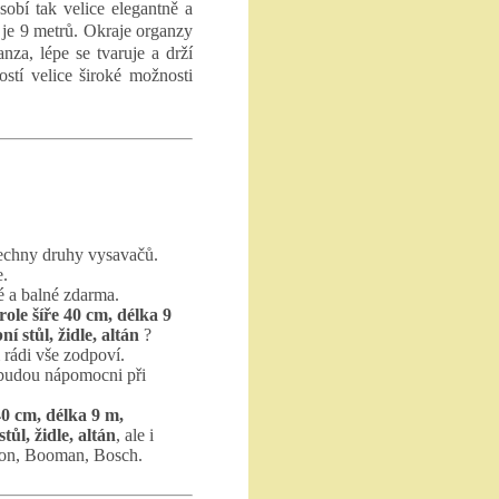
sobí tak velice elegantně a
y je 9 metrů. Okraje organzy
nza, lépe se tvaruje a drží
ostí velice široké možnosti
echny druhy vysavačů.
e.
 a balné zdarma.
ole šíře 40 cm, délka 9
í stůl, židle, altán
?
rádi vše zodpoví.
 budou nápomocni při
40 cm, délka 9 m,
ůl, židle, altán
, ale i
ron, Booman, Bosch.