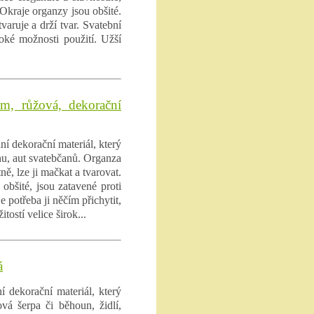
 Okraje organzy jsou obšité.
varuje a drží tvar. Svatební
roké možnosti použití. Užší
m, růžová, dekorační
ní dekorační materiál, který
ánu, aut svatebčanů. Organza
ně, lze ji mačkat a tvarovat.
obšité, jsou zatavené proti
e potřeba ji něčím přichytit,
tostí velice širok...
á
í dekorační materiál, který
vá šerpa či běhoun, židlí,