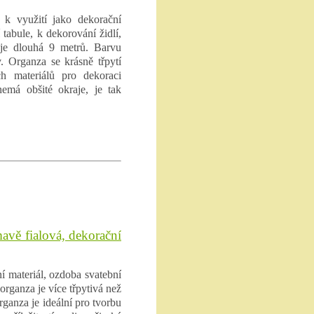
 k využití jako dekorační
 tabule, k dekorování židlí,
e je dlouhá 9 metrů. Barvu
. Organza se krásně třpytí
h materiálů pro dekoraci
nemá obšité okraje, je tak
mavě fialová, dekorační
í materiál, ozdoba svatební
 organza je více třpytivá než
ganza je ideální pro tvorbu