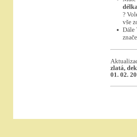
délka
? Vol
vše z
Dále
znače
Aktualiz
zlatá, de
01. 02. 2