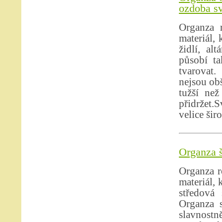
ozdoba sv
Organza r
materiál,
židlí, al
působí ta
tvarovat.
nejsou obš
tužší než
přidržet.S
velice šir
Organza š
Organza r
materiál, 
středová 
Organza s
slavnostně