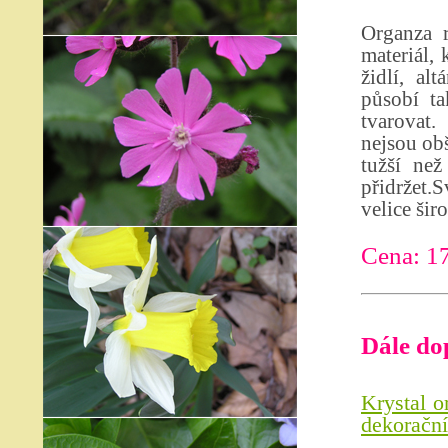
Organza r
materiál,
židlí, al
působí ta
tvarovat.
nejsou obš
tužší než
přidržet.S
velice šir
Cena: 1
Dále do
Krystal o
dekorační 