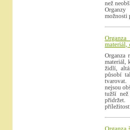
než neobši
Organzy 
možnosti p
Organza 
materiál,
Organza r
materiál,
židlí, al
působí ta
tvarovat.
nejsou obš
tužší než
přidržet
příležitos
Organza š