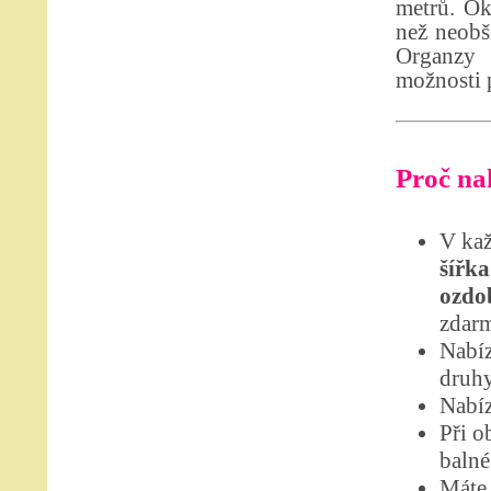
metrů. Ok
než neobši
Organzy 
možnosti p
Proč nak
V kaž
šířka
ozdo
zdar
Nabíz
druhy
Nabíz
Při o
balné
Máte 