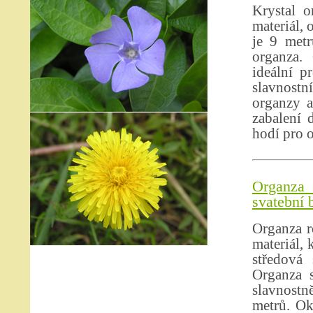
Krystal o
materiál, 
je 9 metr
organza.
ideální p
slavnostní
organzy a
zabalení 
hodí pro o
Organza 
svatební 
Organza ro
materiál, 
středová 
Organza s
slavnostně
metrů. Ok