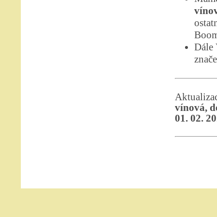
vínov
ostat
Boom
Dále
znače
Aktualiz
vínová, d
01. 02. 2