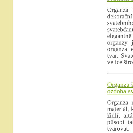
Organza 
dekoračn
svatebního
svatebčan
elegantně
organzy 
organza je
tvar. Sva
velice šir
Organza š
ozdoba sv
Organza r
materiál,
židlí, al
působí ta
tvarovat.