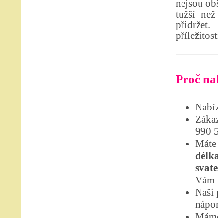
nejsou obš
tužší než
přidržet
příležitost
Proč nak
Nabíz
Zákaz
990 
Máte 
délka
svat
Vám r
Naši 
nápom
Máme