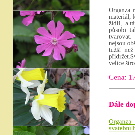
Organza r
materiál,
židlí, al
působí ta
tvarovat.
nejsou obš
tužší než
přidržet.S
velice šir
Cena: 1
Dále do
Organza 
svatební 