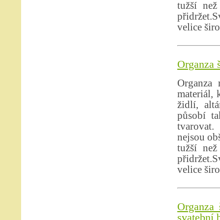
tužší než
přidržet.S
velice šir
Organza š
Organza r
materiál,
židlí, al
působí ta
tvarovat.
nejsou obš
tužší než
přidržet.S
velice šir
Organza 
svatební 