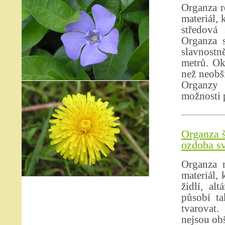
Organza r
materiál, 
středová 
Organza s
slavnostně
metrů. Ok
než neobši
Organzy 
možnosti p
Organza š
ozdoba sv
Organza r
materiál,
židlí, al
působí ta
tvarovat.
nejsou obš