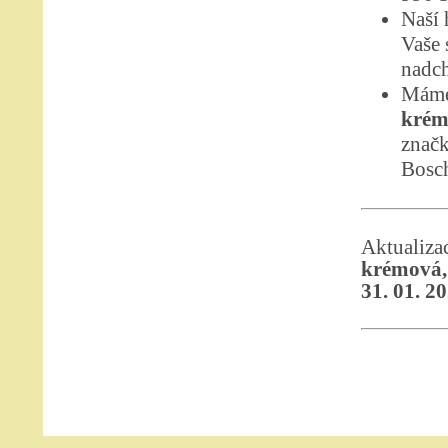
Naší 
Vaše 
nadch
Máme
krém
značk
Bosc
Aktualiz
krémová,
31. 01. 2