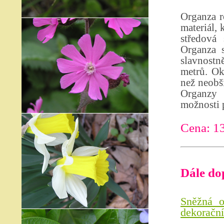
Organza r
materiál, 
středová 
Organza s
slavnostně
metrů. Ok
než neobši
Organzy 
možnosti p
Cena: 1
Dále do
Sněžná o
dekorační 