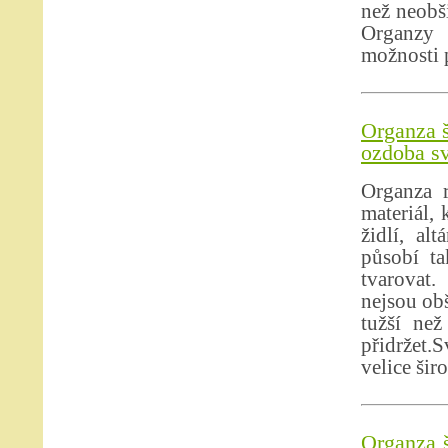
než neobši
Organzy 
možnosti p
Organza š
ozdoba sv
Organza r
materiál,
židlí, al
působí ta
tvarovat.
nejsou obš
tužší než
přidržet.S
velice šir
Organza š