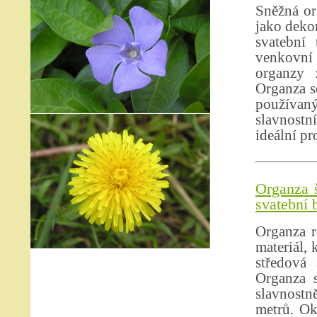
Sněžná or
jako dekor
svatební 
venkovní 
organzy 
Organza se
používan
slavnostn
ideální pr
Organza š
svatební 
Organza r
materiál, 
středová 
Organza s
slavnostně
metrů. Ok