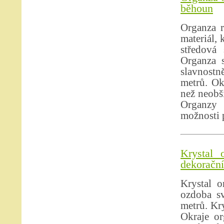
běhoun
Organza r
materiál, 
středová 
Organza s
slavnostně
metrů. Ok
než neobši
Organzy 
možnosti p
Krystal 
dekorační 
Krystal o
ozdoba sv
metrů. Kry
Okraje or