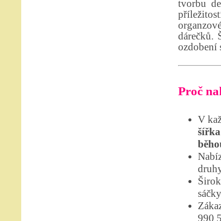
tvorbu de
příležito
organzové
dárečků. 
ozdobení s
Proč nak
V kaž
šířka
běho
Nabíz
druhy
Širok
sáčky
Zákaz
990 