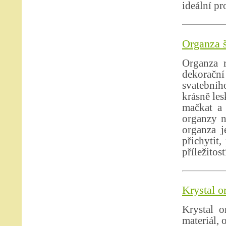
ideální pr
Organza š
Organza r
dekoračn
svatebníh
krásně les
mačkat a 
organzy n
organza j
přichytit,
příležitos
Krystal o
Krystal o
materiál, 