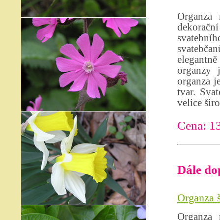
Organza 
dekoračn
svatebního
svatebčan
elegantně
organzy 
organza je
tvar. Sva
velice šir
Cena: 1
Dále do
Organza š
Organza 