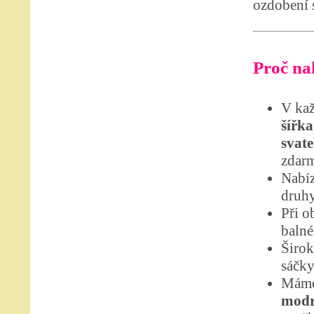
ozdobení s
Proč nak
V kaž
šířka
svat
zdar
Nabíz
druhy
Při o
balné
Širok
sáčky
Máme
modr