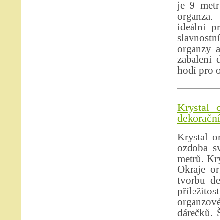
je 9 metr
organza.
ideální p
slavnostní
organzy a
zabalení 
hodí pro o
Krystal 
dekorační 
Krystal o
ozdoba sv
metrů. Kry
Okraje or
tvorbu de
příležito
organzové
dárečků. 