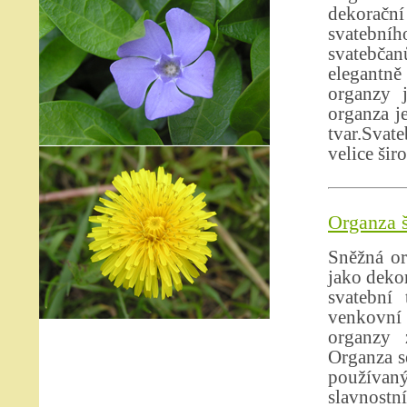
dekoračn
svatebního
svatebčan
elegantně
organzy 
organza je
tvar.Svat
velice šir
Organza š
Sněžná or
jako dekor
svatební 
venkovní 
organzy 
Organza se
používan
slavnostn