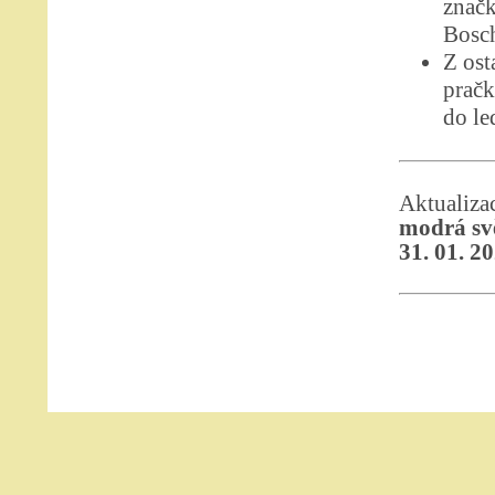
značk
Bosc
Z ost
pračk
do le
Aktualiz
modrá svě
31. 01. 2