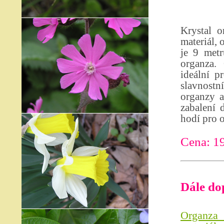
Krystal o
materiál, 
je 9 metr
organza.
ideální p
slavnostní
organzy a
zabalení 
hodí pro o
Cena: 1
Dále do
Organza 