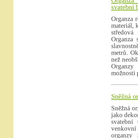
Organza 
svatební 
Organza r
materiál, 
středová 
Organza s
slavnostně
metrů. Ok
než neobši
Organzy 
možnosti p
Sněžná or
Sněžná or
jako dekor
svatební 
venkovní 
organzy 