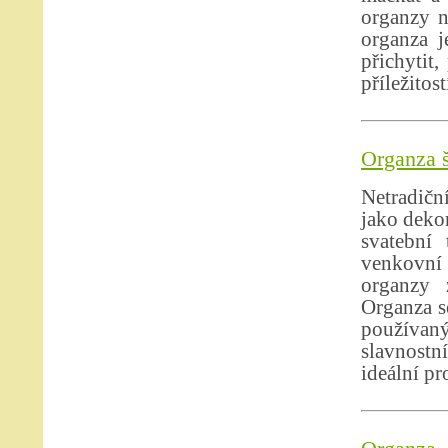
organzy n
organza j
přichytit,
příležitost
Organza š
Netradičn
jako dekor
svatební 
venkovní 
organzy 
Organza se
používan
slavnostn
ideální pr