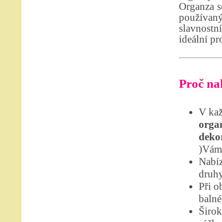
Organza se
používan
slavnostn
ideální pr
Proč nak
V kaž
organ
dekor
)Vám 
Nabíz
druhy
Při o
balné
Širok