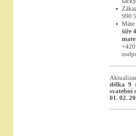
sáčky
Zákaz
990 
Máte 
šíře 
mater
+420 
zodpo
Aktualiz
délka 9 
svatební s
01. 02. 2