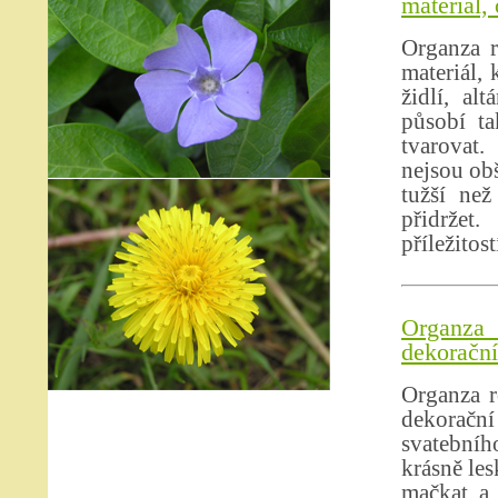
materiál,
Organza r
materiál,
židlí, al
působí ta
tvarovat.
nejsou obš
tužší než
přidržet
příležitos
Organza 
dekorační
Organza r
dekoračn
svatebníh
krásně les
mačkat a 