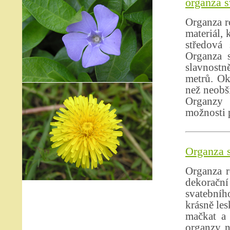
organza s
Organza r
materiál, 
středová 
Organza s
slavnostně
metrů. Ok
než neobši
Organzy 
možnosti p
Organza s
Organza r
dekoračn
svatebníh
krásně les
mačkat a 
organzy n