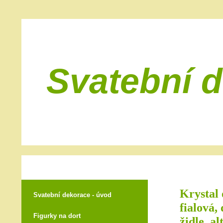
Svatební 
Krystal 
Svatební dekorace - úvod
fialová,
Figurky na dort
židle, al