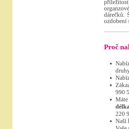
příležito
organzové
dárečků. 
ozdobení s
Proč nak
Nabíz
druhy
Nabíz
Zákaz
990 
Máte 
délka
220 9
Naší 
Vaše 