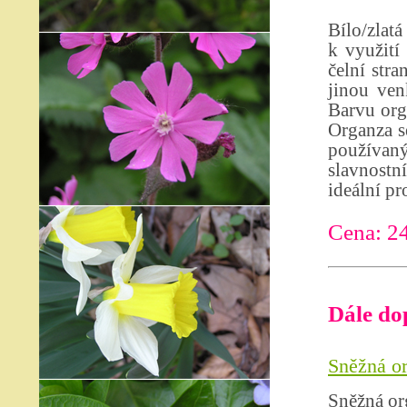
Bílo/zlatá
k využití
čelní stra
jinou ven
Barvu org
Organza se
používan
slavnostn
ideální pr
Cena: 2
Dále do
Sněžná or
Sněžná org