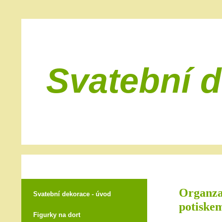
Svatební 
Organza 
Svatební dekorace - úvod
potiske
Figurky na dort