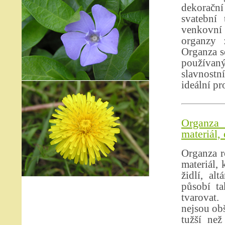
dekorační
svatební 
venkovní 
organzy 
Organza se
používan
slavnostn
ideální pr
Organza 
materiál,
Organza r
materiál,
židlí, al
působí ta
tvarovat.
nejsou obš
tužší než