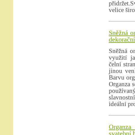
přidržet.S
velice šir
Sněžná or
dekorační 
Sněžná or
využití j
čelní stra
jinou ven
Barvu org
Organza se
používan
slavnostn
ideální pr
Organza
svatební 