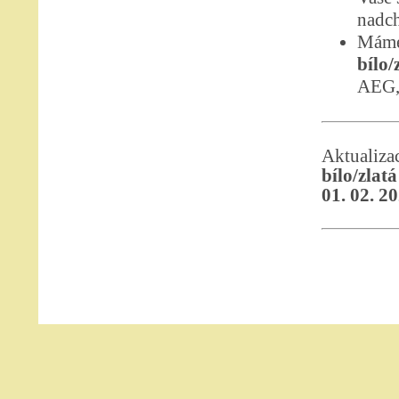
nadch
Máme
bílo/
AEG,
Aktualiz
bílo/zlat
01. 02. 2