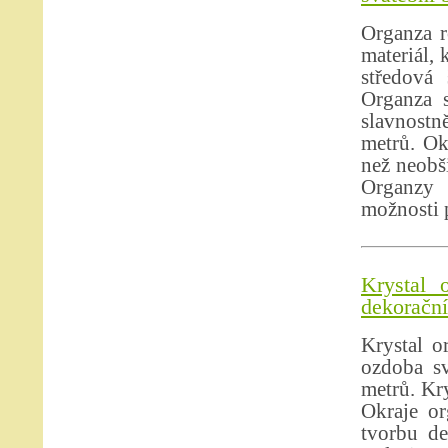
Organza r
materiál, 
středová 
Organza s
slavnostně
metrů. Ok
než neobši
Organzy 
možnosti p
Krystal 
dekorační 
Krystal o
ozdoba sv
metrů. Kry
Okraje or
tvorbu de