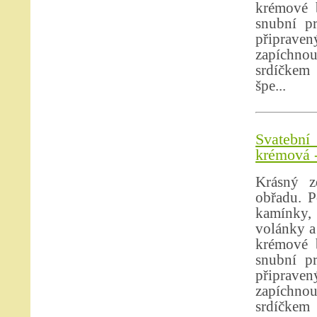
krémové b
snubní p
připrave
zapíchno
srdíčkem 
špe...
Svatební 
krémová -
Krásný z
obřadu. P
kamínky, 
volánky a
krémové b
snubní p
připrave
zapíchno
srdíčkem 