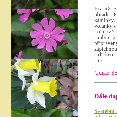
Krásný z
obřadu. P
kamínky, 
volánky a
krémové b
snubní p
připrave
zapíchno
srdíčkem 
špe...
Cena: 3
Dále do
Svatební
bílá, kré