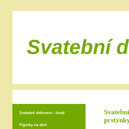
Svatební 
Svatební
Svatební dekorace - úvod
prstýnky
Figurky na dort