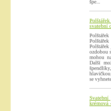
špe...
Polštáře
svatební 
Polštářek
Polštáře
Polštářek
ozdobou s
mohou na 
Další mo
špendlíky,
hlavičkou
se vyhnete
Svatební 
krémová -