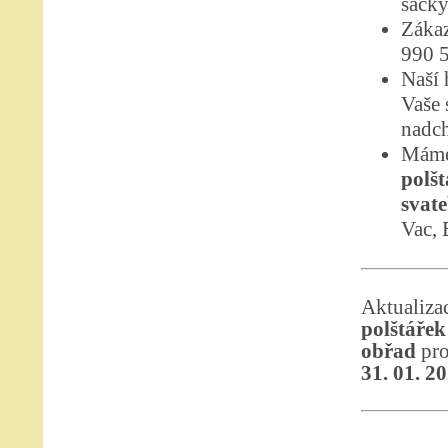
sáčky
Zákaz
990 
Naší 
Vaše 
nadch
Máme
polšt
svat
Vac, 
Aktualiz
polštářek
obřad
pro
31. 01. 2