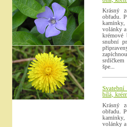
Krásný z
obřadu. P
kamínky, 
volánky a
krémové b
snubní p
připrave
zapíchno
srdíčkem 
špe...
Svatební
bílá, kré
Krásný z
obřadu. P
kamínky, 
volánky a