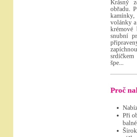
Krásný z
obřadu. P
kamínky, 
volánky a
krémové b
snubní p
připrave
zapíchno
srdíčkem 
špe...
Proč nak
Nabíz
Při o
balné
Širok