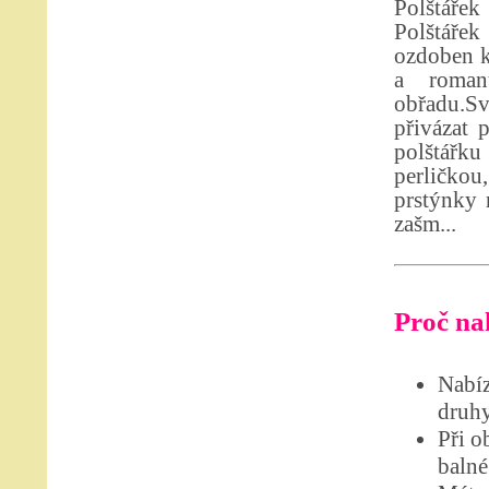
Polštářek
Polštáře
ozdoben ky
a roman
obřadu.Sv
přivázat 
polštářk
perličkou
prstýnky 
zašm...
Proč nak
Nabíz
druhy
Při o
balné