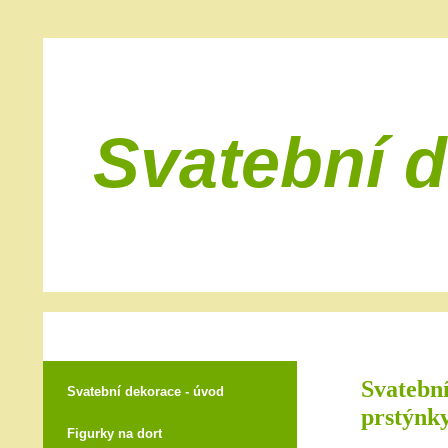
Svatební 
Svatební
Svatební dekorace - úvod
prstýnky
Figurky na dort