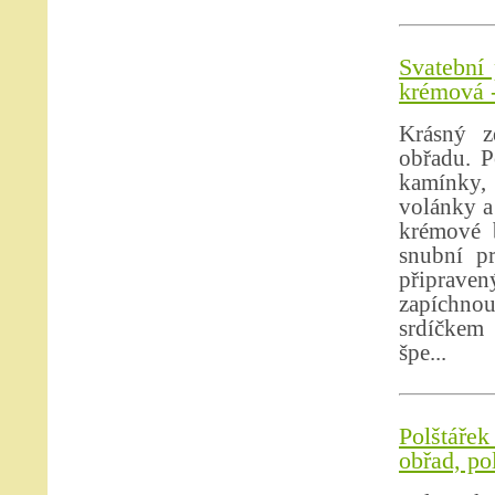
Svatební 
krémová -
Krásný z
obřadu. P
kamínky, 
volánky a
krémové b
snubní p
připrave
zapíchno
srdíčkem 
špe...
Polštářek
obřad, po