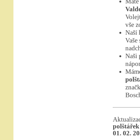
Máte 
Vald
Volej
vše z
Naší 
Vaše 
nadch
Naši 
nápom
Máme
polšt
značk
Bosc
Aktualiz
polštářek
01. 02. 2