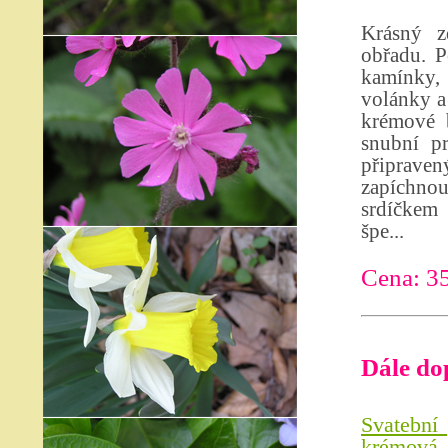
Krásný z
obřadu. P
kamínky, 
volánky a
krémové b
snubní p
připrave
zapíchno
srdíčkem 
špe...
Cena: 3
Dále do
Svatební 
krémová -