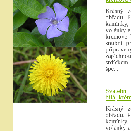
Krásný z
obřadu. P
kamínky, 
volánky a
krémové b
snubní p
připrave
zapíchno
srdíčkem 
špe...
Svatební
bílá, kré
Krásný z
obřadu. P
kamínky, 
volánky a