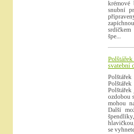
krémové b
snubní p
připrave
zapíchno
srdíčkem 
špe...
Polštáře
svatební 
Polštářek
Polštáře
Polštářek
ozdobou s
mohou na 
Další mo
špendlíky,
hlavičkou
se vyhnete