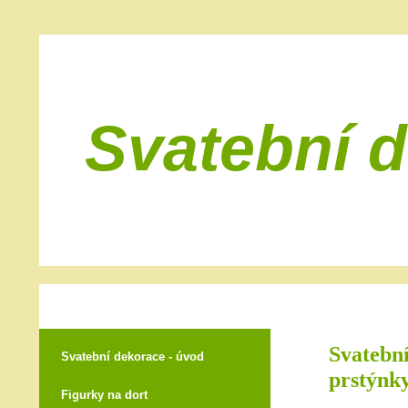
Svatební 
Svatební
Svatební dekorace - úvod
prstýnky
Figurky na dort