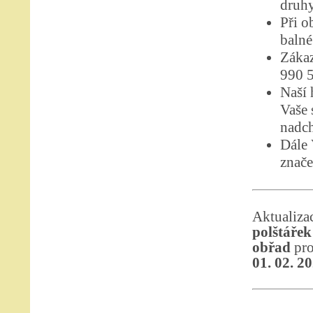
druhy
Při o
balné
Zákaz
990 
Naší 
Vaše 
nadch
Dále
znače
Aktuali
polštářek
obřad
pro
01. 02. 2