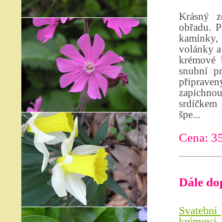
Krásný z
obřadu. P
kamínky, 
volánky a
krémové b
snubní p
připrave
zapíchno
srdíčkem 
špe...
Cena: 3
Dále do
Svatební 
krémová