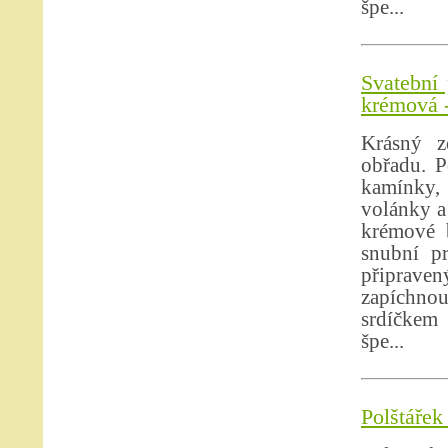
špe...
Svatební 
krémová -
Krásný z
obřadu. P
kamínky, 
volánky a
krémové b
snubní p
připrave
zapíchno
srdíčkem 
špe...
Polštářek