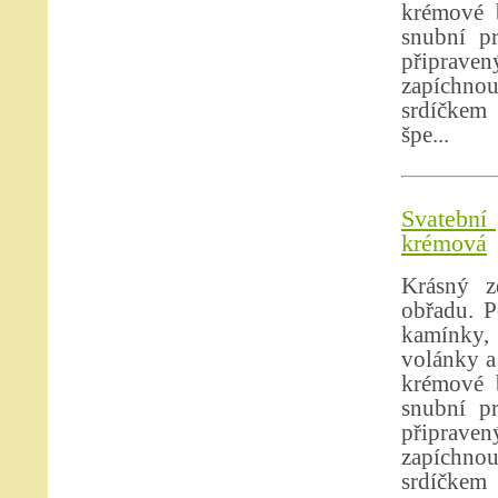
krémové b
snubní p
připrave
zapíchno
srdíčkem 
špe...
Svatební 
krémová
Krásný z
obřadu. P
kamínky, 
volánky a
krémové b
snubní p
připrave
zapíchno
srdíčkem 