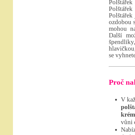
Polštářek
Polštáře
Polštářek
ozdobou s
mohou na 
Další mo
špendlíky,
hlavičkou
se vyhnete
Proč nak
V kaž
polšt
krém
vůni 
Nabíz