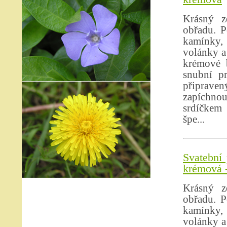
Krásný z
obřadu. P
kamínky, 
volánky a
krémové b
snubní p
připrave
zapíchno
srdíčkem 
špe...
Svatební 
krémová -
Krásný z
obřadu. P
kamínky, 
volánky a