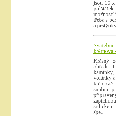
jsou 15 x
polštáře
možností 
třeba s pe
a prstýnky
Svatební 
krémová -
Krásný z
obřadu. P
kamínky, 
volánky a
krémové b
snubní p
připrave
zapíchno
srdíčkem 
špe...