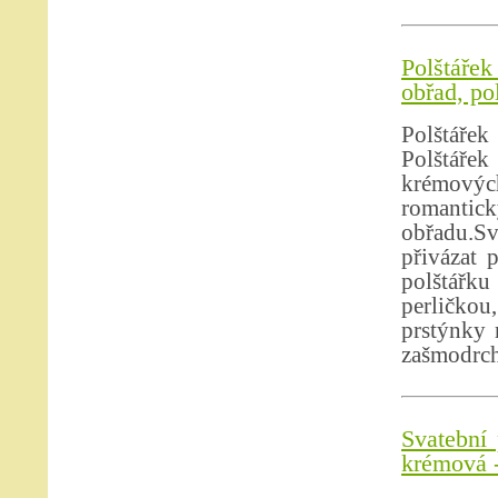
Polštářek
obřad, po
Polštářek
Polštářek
krémových
romanti
obřadu.Sv
přivázat 
polštářk
perličkou
prstýnky 
zašmodrch
Svatební 
krémová -