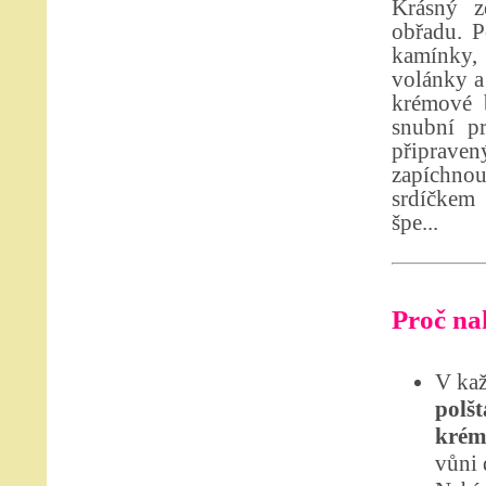
Krásný z
obřadu. P
kamínky, 
volánky a
krémové b
snubní p
připrave
zapíchno
srdíčkem 
špe...
Proč nak
V kaž
polšt
krém
vůni 