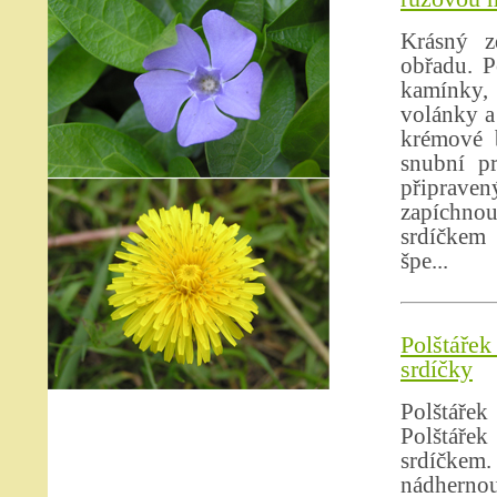
Krásný z
obřadu. P
kamínky, 
volánky a
krémové b
snubní p
připrave
zapíchno
srdíčkem 
špe...
Polštáře
srdíčky
Polštáře
Polštáře
srdíčkem.
nádherno