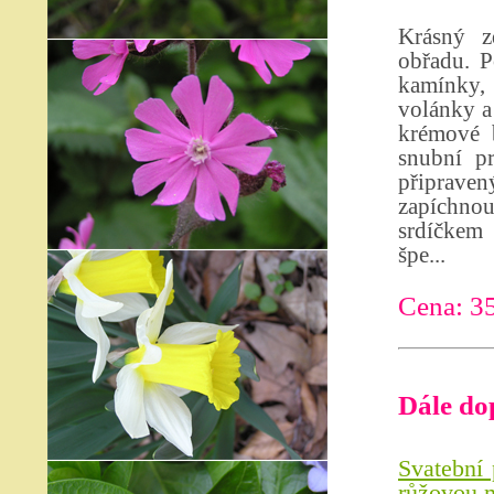
Krásný z
obřadu. P
kamínky, 
volánky a
krémové b
snubní p
připrave
zapíchno
srdíčkem 
špe...
Cena: 3
Dále do
Svatební 
růžovou m