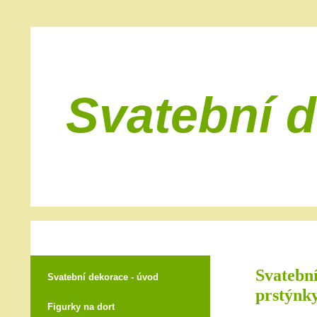
Svatební 
Svatební
Svatební dekorace - úvod
prstýnky
Figurky na dort