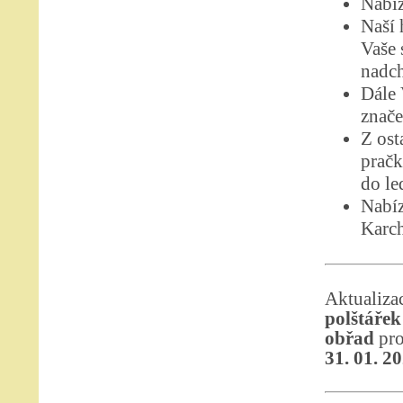
Nabíz
Naší 
Vaše 
nadch
Dále
znače
Z ost
pračk
do le
Nabíz
Karch
Aktuali
polštářek
obřad
pro
31. 01. 2