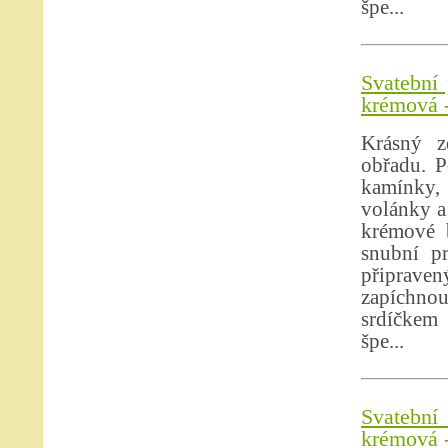
špe...
Svatební 
krémová -
Krásný z
obřadu. P
kamínky, 
volánky a
krémové b
snubní p
připrave
zapíchno
srdíčkem 
špe...
Svatební 
krémová -