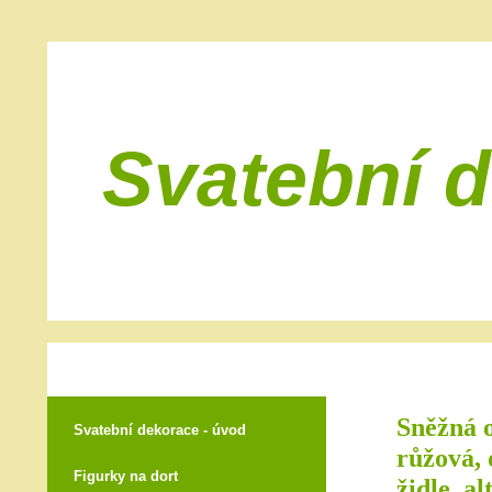
Svatební 
Sněžná o
Svatební dekorace - úvod
růžová, 
Figurky na dort
židle, al