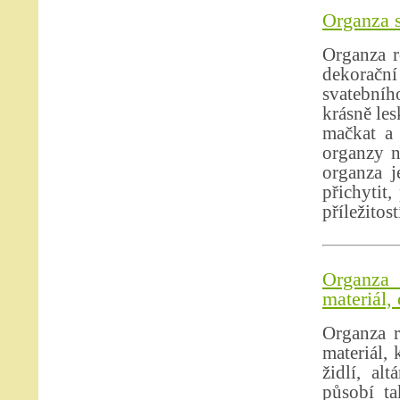
Organza s
Organza r
dekoračn
svatebníh
krásně les
mačkat a 
organzy n
organza j
přichytit,
příležitost
Organza 
materiál,
Organza r
materiál,
židlí, al
působí ta