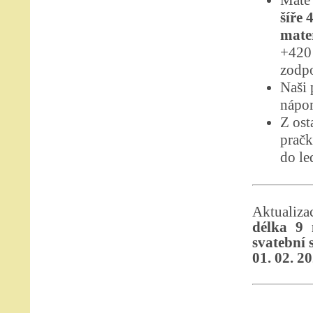
Máte 
šíře 
mater
+420 
zodpo
Naši 
nápom
Z ost
pračk
do le
Aktualiz
délka 9 
svatební s
01. 02. 2