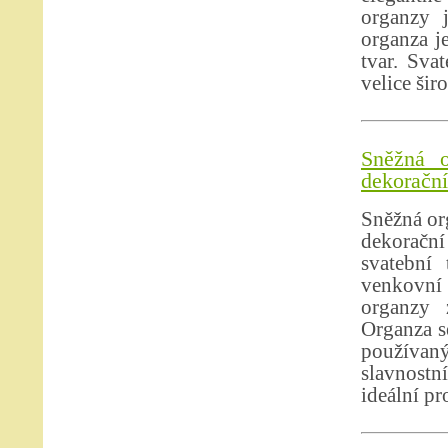
organzy 
organza je
tvar. Sva
velice šir
Sněžná o
dekorační 
Sněžná org
dekorační
svatební 
venkovní 
organzy 
Organza se
používan
slavnostn
ideální pr