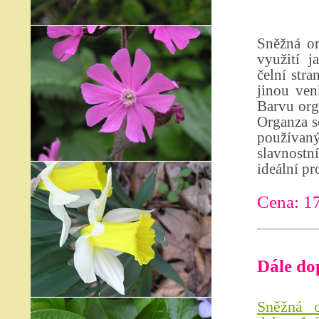
Sněžná or
využití j
čelní stra
jinou ven
Barvu org
Organza se
používan
slavnostn
ideální pr
Cena: 1
Dále do
Sněžná o