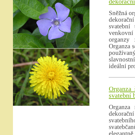
dekorační 
Sněžná org
dekorační
svatební 
venkovní 
organzy 
Organza se
používan
slavnostn
ideální pr
Organza 
svatební 
Organza 
dekoračn
svatebního
svatebčan
elegantně