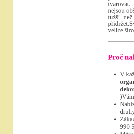
tvarovat.
nejsou obš
tužší než
přidržet.S
velice šir
Proč nak
V kaž
organ
dekor
)Vám 
Nabíz
druhy
Zákaz
990 