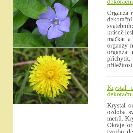
dekorační
Organza r
dekoračn
svatebníh
krásně les
mačkat a 
organzy n
organza j
přichytit,
příležitost
Krystal 
dekorační 
Krystal o
ozdoba sv
metrů. Kry
Okraje or
tvorbu de