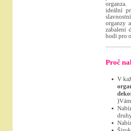
organza.
ideální p
slavnostní
organzy a
zabalení 
hodí pro o
Proč nak
V kaž
organ
dekor
)Vám 
Nabíz
druhy
Nabíz
Širok