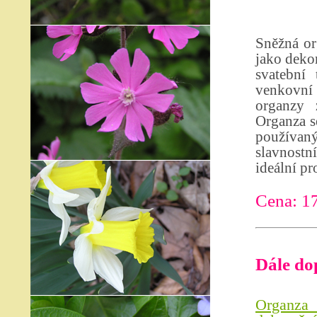
Sněžná or
jako dekor
svatební 
venkovní 
organzy 
Organza se
používan
slavnostn
ideální pr
Cena: 1
Dále do
Organza 