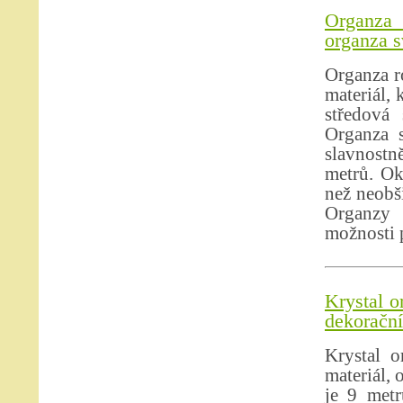
Organza 
organza s
Organza r
materiál, 
středová 
Organza s
slavnostně
metrů. Ok
než neobši
Organzy 
možnosti p
Krystal o
dekorační 
Krystal o
materiál, 
je 9 metr