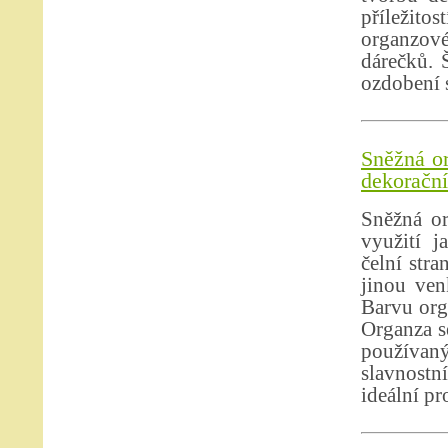
příležito
organzové
dárečků. 
ozdobení s
Sněžná or
dekorační 
Sněžná or
využití j
čelní stra
jinou ven
Barvu org
Organza se
používan
slavnostn
ideální pr