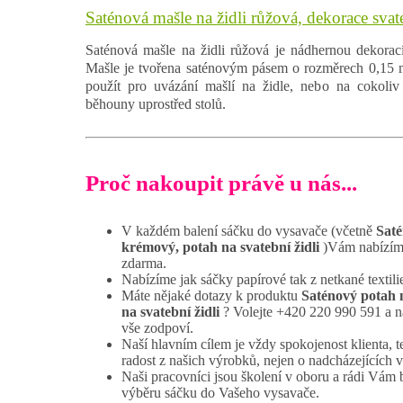
Saténová mašle na židli růžová, dekorace svat
Saténová mašle na židli růžová je nádhernou dekorací
Mašle je tvořena saténovým pásem o rozměrech 0,15 m
použít pro uvázání mašlí na židle, nebo na cokoliv 
běhouny uprostřed stolů.
Proč nakoupit právě u nás...
V každém balení sáčku do vysavače (včetně
Saté
krémový, potah na svatební židli
)Vám nabízím
zdarma.
Nabízíme jak sáčky papírové tak z netkané textili
Máte nějaké dotazy k produktu
Saténový potah 
na svatební židli
? Volejte +420 220 990 591 a n
vše zodpoví.
Naší hlavním cílem je vždy spokojenost klienta, t
radost z našich výrobků, nejen o nadcházejících 
Naši pracovníci jsou školení v oboru a rádi Vám
výběru sáčku do Vašeho vysavače.