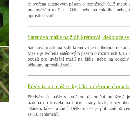
je tvořena saténovým pásem o rozměrech 0,15 metru x
pro uvázání mašlí na židle, nebo na cokoliv jiného,
uprostřed stolů.
Saténová mašle na židli krémová, dekorace sva
Saténová mašle na židli krémová je nádhernou dekorací
Mašle je tvořena saténovým pásem o rozměrech 0,15 m
použít pro uvázání mašlí na židle, nebo na cokoliv 
běhouny uprostřed stolů.
Předvázaná mašle s kytičkou dekorační oranž
Předvázaná mašle s kytičkou dekorační oranžová j
ozdoba do kostela na boční strany lavic, k ozdobení
altánku, křesel a židlí. Délka mašle je přibližně 50 cen
asi 10 centimetrů.