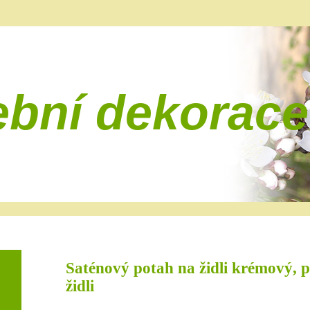
ební dekorace
Saténový potah na židli krémový, p
židli