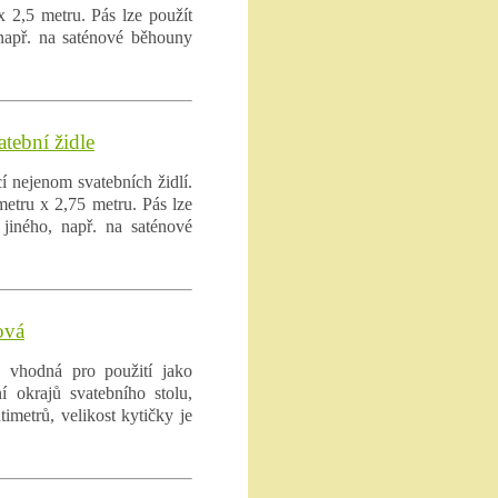
 2,5 metru. Pás lze použít
 např. na saténové běhouny
tební židle
 nejenom svatebních židlí.
etru x 2,75 metru. Pás lze
jiného, např. na saténové
ová
e vhodná pro použití jako
 okrajů svatebního stolu,
timetrů, velikost kytičky je