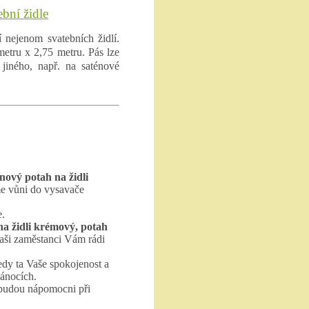
ební židle
 nejenom svatebních židlí.
etru x 2,75 metru. Pás lze
jiného, např. na saténové
nový potah na židli
e vůni do vysavače
e.
na židli krémový, potah
aši zaměstanci Vám rádi
edy ta Vaše spokojenost a
vánocích.
 budou nápomocni při