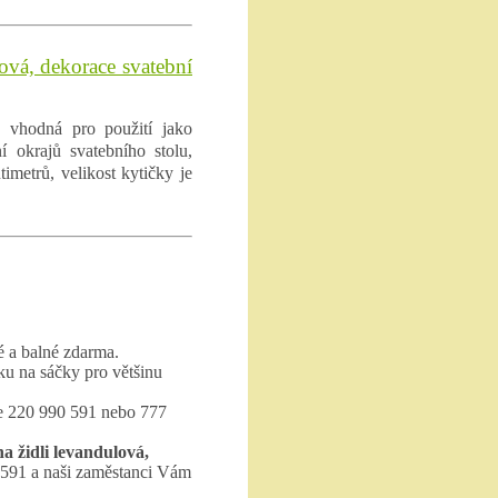
ová, dekorace svatební
e vhodná pro použití jako
 okrajů svatebního stolu,
timetrů, velikost kytičky je
 a balné zdarma.
ku na sáčky pro většinu
te 220 990 591 nebo 777
a židli levandulová,
 591 a naši zaměstanci Vám