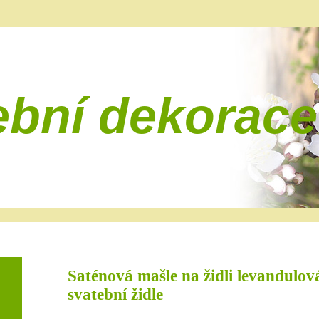
ební dekorace
Saténová mašle na židli levandulov
svatební židle