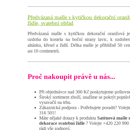
Předvázaná mašle s kytičkou dekorační oranž
židle, svatební obřad
Předvázaná mašle s kytičkou dekorační oranžová j
ozdoba do kostela na boční strany lavic, k ozdobení
altánku, křesel a židlí. Délka mašle je přibližně 50 cen
asi 10 centimetrů.
Proč nakoupit právě u nás...
Při objednávce nad 300 Kč poskytujeme poštovné
Široký sortiment zboží, snažíme se pokrýt poptáv
vysavačů na trhu.
Zákaznická podpora - Potřebujete poradit? Volej
316 501!
Máte nějaké dotazy k produktu
Saténová mašle n
dekorace svatební židle
? Volejte +420 220 990
rádi vše zodpoví.