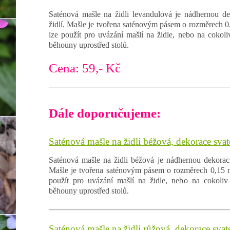
Saténová mašle na židli levandulová je nádhernou de
židlí. Mašle je tvořena saténovým pásem o rozměrech 0
lze použít pro uvázání mašlí na židle, nebo na cokoli
běhouny uprostřed stolů.
Cena: 59,- Kč
Dále doporučujeme:
Saténová mašle na židli béžová, dekorace svat
Saténová mašle na židli béžová je nádhernou dekorací
Mašle je tvořena saténovým pásem o rozměrech 0,15 m
použít pro uvázání mašlí na židle, nebo na cokoliv 
běhouny uprostřed stolů.
Saténová mašle na židli růžová, dekorace svat