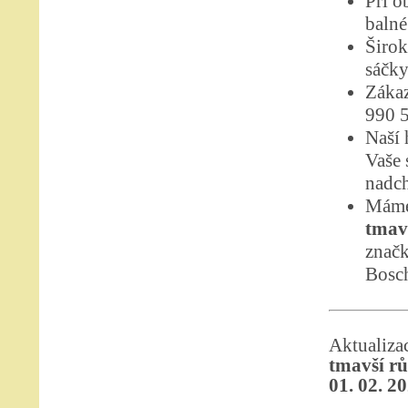
Při o
balné
Širok
sáčky
Zákaz
990 
Naší 
Vaše 
nadch
Máme
tmav
značk
Bosc
Aktualiz
tmavší rů
01. 02. 2