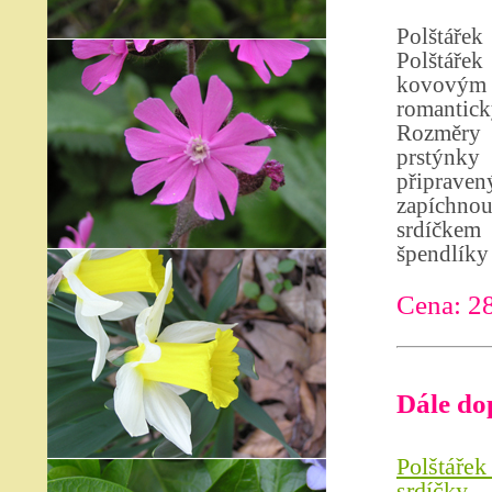
Polštáře
Polštáře
kovovým 
romantic
Rozměry p
prstýnk
připrave
zapíchno
srdíčkem 
špendlíky 
Cena: 2
Dále do
Polštáře
srdíčky