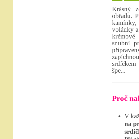
Krásný z
obřadu. P
kamínky, 
volánky a
krémové b
snubní p
připrave
zapíchno
srdíčkem 
špe...
Proč nak
V kaž
na p
srdí