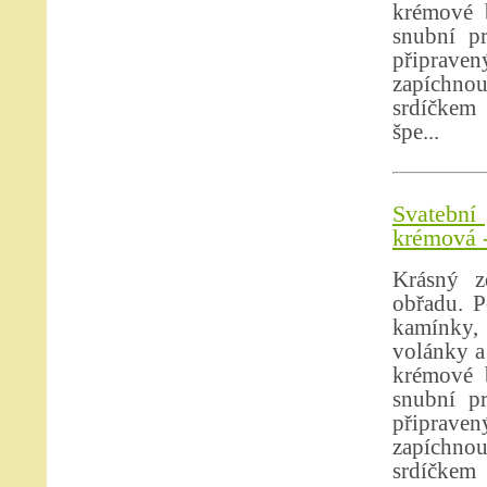
krémové b
snubní p
připrave
zapíchno
srdíčkem 
špe...
Svatební 
krémová -
Krásný z
obřadu. P
kamínky, 
volánky a
krémové b
snubní p
připrave
zapíchno
srdíčkem 