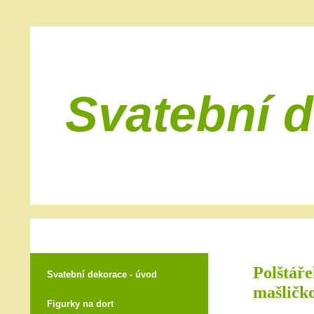
Svatební 
Polštář
Svatební dekorace - úvod
mašličko
Figurky na dort