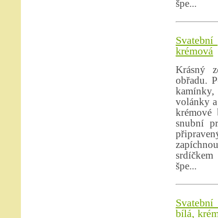
špe...
Svatební 
krémová
Krásný z
obřadu. P
kamínky, 
volánky a
krémové b
snubní p
připrave
zapíchno
srdíčkem 
špe...
Svatební
bílá, kré