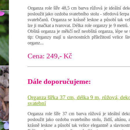
Organza role šíře 48,5 cm barva růžová je ideální dek
posloužit jako ozdoba svatebního stolu - středová šerpa č
svatebčanů. Organza se krásně leskne a působí tak vel
lze ji mačkat a tvarovat. Délka role organzy je 9 metrů.
Obšitá organza je měkčí než neobšitá organza, lépe se t
tip: Organzy mají u slavnostních příležitostí velice ši
organz...
Cena: 249,- Kč
Dále doporučujeme:
Organza šířka 37 cm, délka 9 m, růžová, deko
svatební
Organza role šíře 37 cm barva růžová je ideální deko
posloužit jako ozdoba svatebního stolu, židlí, altánu,
krásně leskne a působí tak velice elegantně a slavnostn