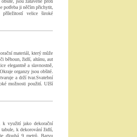
obšité, jsou zatavené proti
e potřeba ji něčím přichytit,
příležitostí velice široké
korační materiál, který může
i běhoun, židlí, altánu, aut
ice elegantně a slavnostně,
 Okraje organzy jsou obšité.
varuje a drží tvar.Svatební
roké možnosti použití. Užší
 k využití jako dekorační
 tabule, k dekorování židlí,
e je dlouhá 9 metrů. Barvu