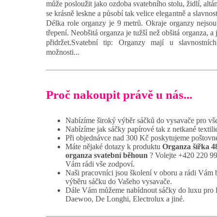
může posloužit jako ozdoba svatebního stolu, židlí, alt
se krásně leskne a působí tak velice elegantně a slavnost
Délka role organzy je 9 metrů. Okraje organzy nejsou 
třepení. Neobšitá organza je tužší než obšitá organza, a j
přidržet.Svatební tip: Organzy mají u slavnostních 
možnosti...
Proč nakoupit právě u nás...
Nabízíme široký výběr sáčků do vysavače pro vš
Nabízíme jak sáčky papírové tak z netkané textili
Při objednávce nad 300 Kč poskytujeme poštovné
Máte nějaké dotazy k produktu
Organza šířka 48
organza svatební běhoun
? Volejte +420 220 99
Vám rádi vše zodpoví.
Naši pracovníci jsou školení v oboru a rádi Vám
výběru sáčku do Vašeho vysavače.
Dále Vám můžeme nabídnout sáčky do luxu pro 
Daewoo, De Longhi, Electrolux a jiné.