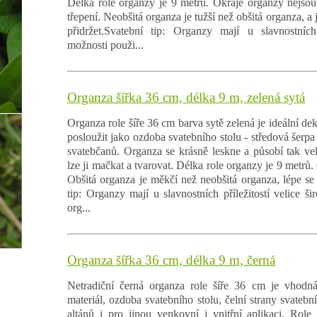
Délka role organzy je 9 metrů. Okraje organzy nejsou 
třepení. Neobšitá organza je tužší než obšitá organza, a j
přidržet.Svatební tip: Organzy mají u slavnostních 
možnosti použi...
Organza šířka 36 cm, délka 9 m, zelená sytá
Organza role šíře 36 cm barva sytě zelená je ideální de
posloužit jako ozdoba svatebního stolu - středová šerpa č
svatebčanů. Organza se krásně leskne a působí tak vel
lze ji mačkat a tvarovat. Délka role organzy je 9 metrů.
Obšitá organza je měkčí než neobšitá organza, lépe se t
tip: Organzy mají u slavnostních příležitostí velice ši
org...
Organza šířka 36 cm, délka 9 m, černá
Netradiční černá organza role šíře 36 cm je vhodná
materiál, ozdoba svatebního stolu, čelní strany svatební
altánů i pro jinou venkovní i vnitřní aplikaci. Rol