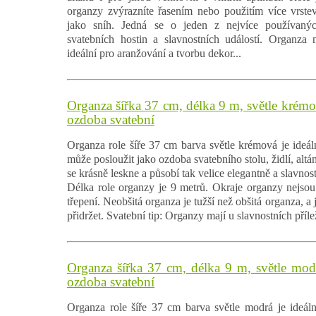
organzy zvýrazníte řasením nebo použitím více vrstev
jako sníh. Jedná se o jeden z nejvíce používanýc
svatebních hostin a slavnostních událostí. Organza 
ideální pro aranžování a tvorbu dekor...
Organza šířka 37 cm, délka 9 m, světle krémo
ozdoba svatební
Organza role šíře 37 cm barva světle krémová je ideáln
může posloužit jako ozdoba svatebního stolu, židlí, alt
se krásně leskne a působí tak velice elegantně a slavnost
Délka role organzy je 9 metrů. Okraje organzy nejsou 
třepení. Neobšitá organza je tužší než obšitá organza, a j
přidržet. Svatební tip: Organzy mají u slavnostních příleži
Organza šířka 37 cm, délka 9 m, světle modr
ozdoba svatební
Organza role šíře 37 cm barva světle modrá je ideální