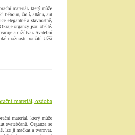
orační materiál, který může
i běhoun, židlí, altánu, aut
ice elegantně a slavnostně,
 Okraje organzy jsou obšité.
varuje a drží tvar. Svatební
roké možnosti použití. Užší
rační materiál, ozdoba
rační materiál, který může
 aut svatebčanů. Organza se
ě, lze ji mačkat a tvarovat.