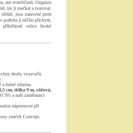
ánu, aut svatebčanů. Organza
ně, lze ji mačkat a tvarovat.
obšité, jsou zatavené proti
e potřeba ji něčím přichytit,
příležitostí velice široké
echny druhy vysavačů.
e.
 a balné zdarma.
,5 cm, délka 9 m, růžová,
0 591 a naši zaměstanci
 budou nápomocni při
luxy značek Concept,