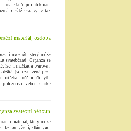
h materiálů pro dekoraci
nemá obšité okraje, je tak
rační materiál, ozdoba
rační materiál, který může
 aut svatebčanů. Organza se
ě, lze ji mačkat a tvarovat.
obšité, jsou zatavené proti
e potřeba ji něčím přichytit,
příležitostí velice široké
rganza svatební běhoun
orační materiál, který může
i běhoun, židlí, altánu, aut