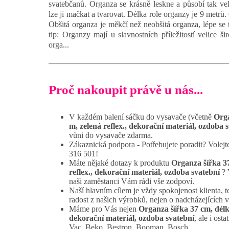
svatebčanů. Organza se krásně leskne a působí tak vel
lze ji mačkat a tvarovat. Délka role organzy je 9 metrů.
Obšitá organza je měkčí než neobšitá organza, lépe se t
tip: Organzy mají u slavnostních příležitostí velice ši
orga...
Proč nakoupit právě u nás...
V každém balení sáčku do vysavače (včetně
Orga
m, zelená reflex., dekorační materiál, ozdoba 
vůni do vysavače zdarma.
Zákaznická podpora - Potřebujete poradit? Volej
316 501!
Máte nějaké dotazy k produktu
Organza šířka 37
reflex., dekorační materiál, ozdoba svatební
? 
naši zaměstanci Vám rádi vše zodpoví.
Naší hlavním cílem je vždy spokojenost klienta, t
radost z našich výrobků, nejen o nadcházejících 
Máme pro Vás nejen
Organza šířka 37 cm, délka
dekorační materiál, ozdoba svatební
, ale i os
Vac, Beko, Bestron, Booman, Bosch.