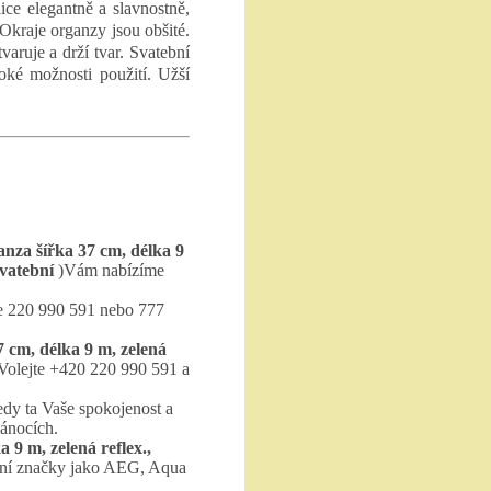
ice elegantně a slavnostně,
 Okraje organzy jsou obšité.
varuje a drží tvar. Svatební
roké možnosti použití. Užší
nza šířka 37 cm, délka 9
svatební
)Vám nabízíme
te 220 990 591 nebo 777
 cm, délka 9 m, zelená
Volejte +420 220 990 591 a
edy ta Vaše spokojenost a
vánocích.
 9 m, zelená reflex.,
tatní značky jako AEG, Aqua