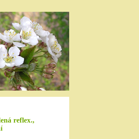
ená reflex.,
í