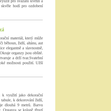
využít pro svázání květin a
 skvěle hodí pro ozdobení
vá
rační materiál, který může
i běhoun, židlí, altánu, aut
ice elegantně a slavnostně,
 Okraje organzy jsou obšité.
varuje a drží tvar.Svatební
roké možnosti použití. Užší
 k využití jako dekorační
 tabule, k dekorování židlí,
e je dlouhá 9 metrů. Barvu
. Organza se krásně třpytí