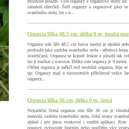
možnosti použití. Užší organzy a organzové stuhy lze 
zabalení dárečků. Širší organzy a organzové pásy se
svatebního stolu, lze s n...
Organza šířka 48,5 cm, délka 9 m, modrá tma
Organza role šíře 48,5 cm barva modrá je ideální deko
posloužit jako ozdoba svatebního stolu - středová šerpa č
svatebčanů. Organza se krásně leskne a působí tak vel
lze ji mačkat a tvarovat. Délka role organzy je 9 metrů.
Obšitá organza je měkčí než neobšitá organza, lépe se t
tip: Organzy mají u slavnostních příležitostí velice ši
organzy...
Organza šířka 36 cm, délka 9 m, černá
Netradiční černá organza role šíře 36 cm je vhodná
materiál, ozdoba svatebního stolu, čelní strany svatební
altánů i pro jinou venkovní i vnitřní aplikaci. Rol
organzy zvýrazníte řasením nebo použitím více vrstev