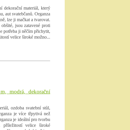
í dekorační materiál, který
ánu, aut svatebčanů. Organza
ně, lze ji mačkat a tvarovat.
obšité, jsou zatavené proti
e potřeba ji něčím přichytit,
itostí velice široké možno...
 m, modrá, dekorační
riál, ozdoba svatební stůl,
rganza je více třpytivá než
ganza je ideální pro tvorbu
příležitostí velice široké