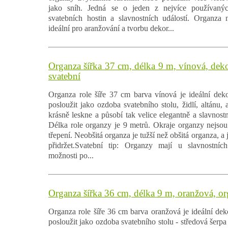
jako sníh. Jedná se o jeden z nejvíce používanýc
svatebních hostin a slavnostních událostí. Organza 
ideální pro aranžování a tvorbu dekor...
Organza šířka 37 cm, délka 9 m, vínová, deko
svatební
Organza role šíře 37 cm barva vínová je ideální deko
posloužit jako ozdoba svatebního stolu, židlí, altánu,
krásně leskne a působí tak velice elegantně a slavnostn
Délka role organzy je 9 metrů. Okraje organzy nejsou 
třepení. Neobšitá organza je tužší než obšitá organza, a j
přidržet.Svatební tip: Organzy mají u slavnostních 
možnosti po...
Organza šířka 36 cm, délka 9 m, oranžová, o
Organza role šíře 36 cm barva oranžová je ideální dek
posloužit jako ozdoba svatebního stolu - středová šerpa č