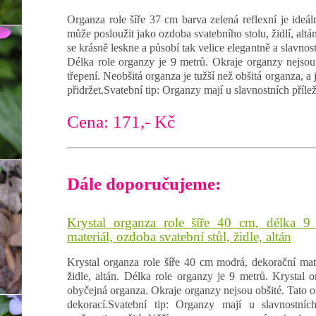
Organza role šíře 37 cm barva zelená reflexní je ideáln
může posloužit jako ozdoba svatebního stolu, židlí, alt
se krásně leskne a působí tak velice elegantně a slavnost
Délka role organzy je 9 metrů. Okraje organzy nejsou 
třepení. Neobšitá organza je tužší než obšitá organza, a j
přidržet.Svatební tip: Organzy mají u slavnostních přílež
Cena: 171,- Kč
Dále doporučujeme:
Krystal organza role šíře 40 cm, délka 9
materiál, ozdoba svatební stůl, židle, altán
Krystal organza role šíře 40 cm modrá, dekorační mate
židle, altán. Délka role organzy je 9 metrů. Krystal o
obyčejná organza. Okraje organzy nejsou obšité. Tato or
dekorací.Svatební tip: Organzy mají u slavnostních 