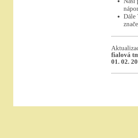
Naši 
nápom
Dále
znače
Aktualiz
fialová t
01. 02. 2