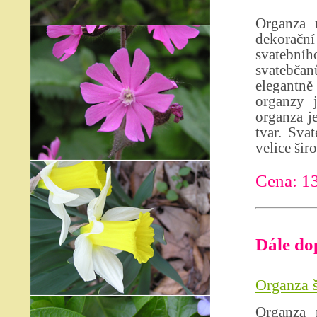
Organza 
dekoračn
svatebního
svatebčan
elegantně
organzy 
organza je
tvar. Sva
velice šir
Cena: 1
Dále do
Organza š
Organza 