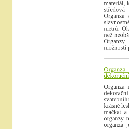
materiál, 
středová 
Organza s
slavnostně
metrů. Ok
než neobši
Organzy 
možnosti p
Organza
dekorační
Organza r
dekoračn
svatebníh
krásně les
mačkat a 
organzy n
organza j