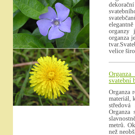
dekoračn
svatebního
svatebčan
elegantně
organzy 
organza je
tvar.Svat
velice šir
Organza
svatební 
Organza r
materiál, 
středová 
Organza s
slavnostně
metrů. Ok
než neobši