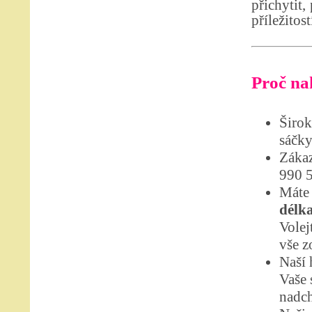
přichytit,
příležitost
Proč nak
Širok
sáčky
Zákaz
990 
Máte 
délk
Volej
vše z
Naší 
Vaše 
nadch