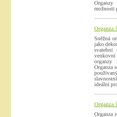
Organzy 
možnosti p
Organza š
Sněžná or
jako dekor
svatební 
venkovní 
organzy 
Organza se
používan
slavnostn
ideální pr
Organza š
Organza ro