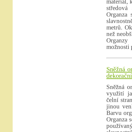
materiál, 
středová 
Organza s
slavnostně
metrů. Ok
než neobši
Organzy 
možnosti p
Sněžná or
dekorační 
Sněžná or
využití j
čelní stra
jinou ven
Barvu org
Organza se
používan