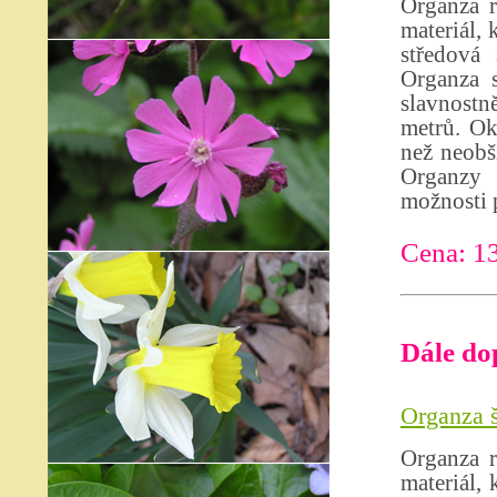
Organza r
materiál, 
středová 
Organza s
slavnostně
metrů. Ok
než neobši
Organzy 
možnosti p
Cena: 1
Dále do
Organza š
Organza r
materiál,