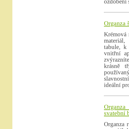
ozdobení s
Organza š
Krémová r
materiál,
tabule, k
vnitřní a
zvýraznít
krásně t
používan
slavnostn
ideální pr
Organza
svatební 
Organza r