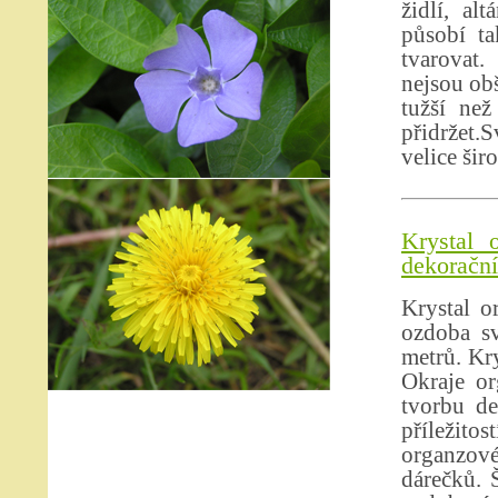
židlí, al
působí ta
tvarovat.
nejsou obš
tužší než
přidržet.S
velice šir
Krystal 
dekorační 
Krystal o
ozdoba sv
metrů. Kry
Okraje or
tvorbu de
příležito
organzové
dárečků. 