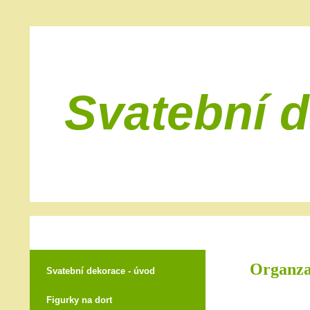
Svatební 
Organza 
Svatební dekorace - úvod
Figurky na dort