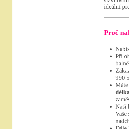
slavnostn
ideální pr
Proč nak
Nabíz
Při o
balné
Zákaz
990 
Máte 
délka
zaměs
Naší 
Vaše 
nadch
Dále