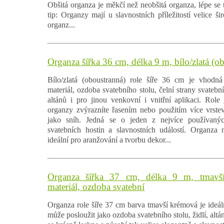
Obšitá organza je měkčí než neobšitá organza, lépe se t
tip: Organzy mají u slavnostních příležitostí velice ši
organz...
Organza šířka 36 cm, délka 9 m, bílo/zlatá (o
Bílo/zlatá (oboustranná) role šíře 36 cm je vhodná
materiál, ozdoba svatebního stolu, čelní strany svatební
altánů i pro jinou venkovní i vnitřní aplikaci. Rol
organzy zvýrazníte řasením nebo použitím více vrstev
jako sníh. Jedná se o jeden z nejvíce používanýc
svatebních hostin a slavnostních událostí. Organza 
ideální pro aranžování a tvorbu dekor...
Organza šířka 37 cm, délka 9 m, tmavší
materiál, ozdoba svatební
Organza role šíře 37 cm barva tmavší krémová je ideáln
může posloužit jako ozdoba svatebního stolu, židlí, alt