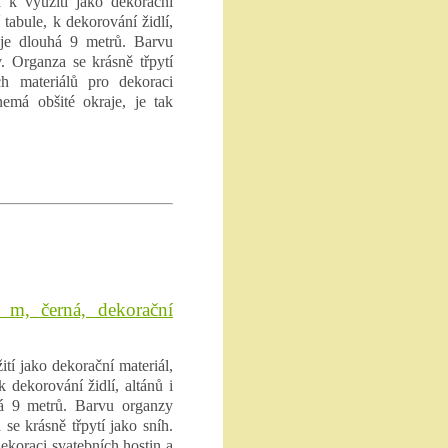
 k využití jako dekorační
 tabule, k dekorování židlí,
e je dlouhá 9 metrů. Barvu
. Organza se krásně třpytí
h materiálů pro dekoraci
nemá obšité okraje, je tak
 m, černá, dekorační
tí jako dekorační materiál,
k dekorování židlí, altánů i
há 9 metrů. Barvu organzy
se krásně třpytí jako sníh.
ekoraci svatebních hostin a