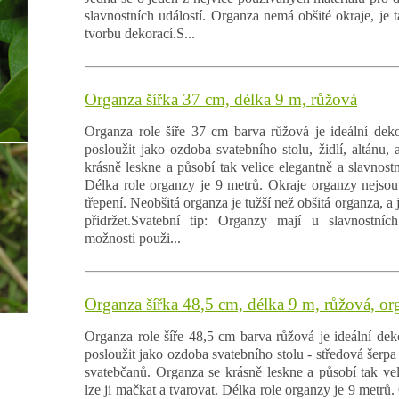
slavnostních událostí. Organza nemá obšité okraje, je t
tvorbu dekorací.S...
Organza šířka 37 cm, délka 9 m, růžová
Organza role šíře 37 cm barva růžová je ideální deko
posloužit jako ozdoba svatebního stolu, židlí, altánu,
krásně leskne a působí tak velice elegantně a slavnostn
Délka role organzy je 9 metrů. Okraje organzy nejsou 
třepení. Neobšitá organza je tužší než obšitá organza, a j
přidržet.Svatební tip: Organzy mají u slavnostních 
možnosti použi...
Organza šířka 48,5 cm, délka 9 m, růžová, o
Organza role šíře 48,5 cm barva růžová je ideální dek
posloužit jako ozdoba svatebního stolu - středová šerpa č
svatebčanů. Organza se krásně leskne a působí tak vel
lze ji mačkat a tvarovat. Délka role organzy je 9 metrů.