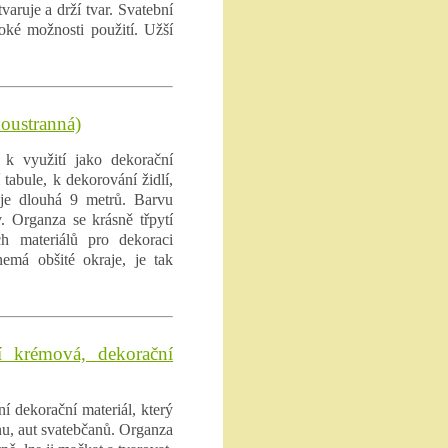
varuje a drží tvar. Svatební
roké možnosti použití. Užší
boustranná)
 k využití jako dekorační
 tabule, k dekorování židlí,
e je dlouhá 9 metrů. Barvu
. Organza se krásně třpytí
h materiálů pro dekoraci
nemá obšité okraje, je tak
 krémová, dekorační
í dekorační materiál, který
ánu, aut svatebčanů. Organza