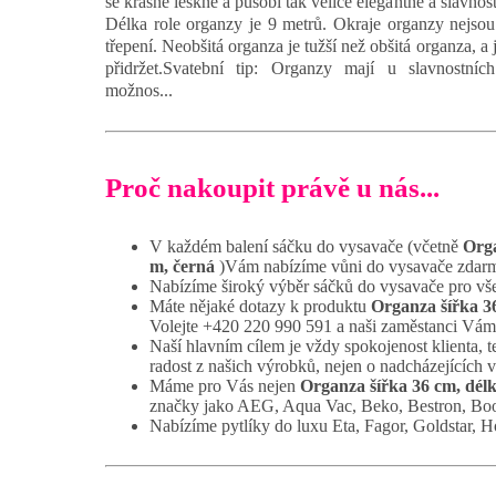
se krásně leskne a působí tak velice elegantně a slavnost
Délka role organzy je 9 metrů. Okraje organzy nejsou 
třepení. Neobšitá organza je tužší než obšitá organza, a j
přidržet.Svatební tip: Organzy mají u slavnostních 
možnos...
Proč nakoupit právě u nás...
V každém balení sáčku do vysavače (včetně
Orga
m, černá
)Vám nabízíme vůni do vysavače zdar
Nabízíme široký výběr sáčků do vysavače pro vš
Máte nějaké dotazy k produktu
Organza šířka 36
Volejte +420 220 990 591 a naši zaměstanci Vám 
Naší hlavním cílem je vždy spokojenost klienta, t
radost z našich výrobků, nejen o nadcházejících 
Máme pro Vás nejen
Organza šířka 36 cm, délk
značky jako AEG, Aqua Vac, Beko, Bestron, Bo
Nabízíme pytlíky do luxu Eta, Fagor, Goldstar, Ho