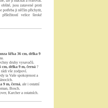
ně, lze ji mačkat a tvarovat.
obšité, jsou zatavené proti
e potřeba ji něčím přichytit,
příležitostí velice široké
nza šířka 36 cm, délka 9
ma.
echny druhy vysavačů.
 cm, délka 9 m, černá
?
rádi vše zodpoví.
edy ta Vaše spokojenost a
vánocích.
a 9 m, černá
, ale i ostatní
oman, Bosch.
ver, Karcher a ostatních.