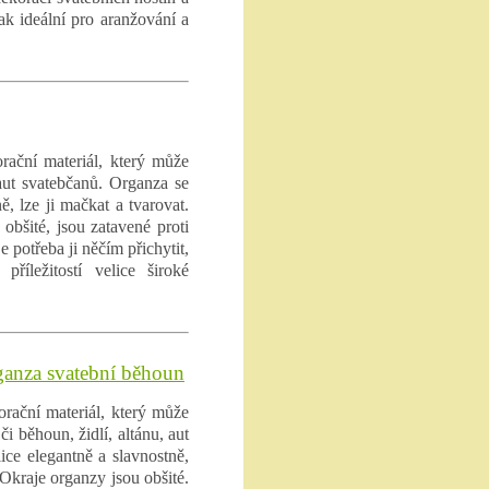
ak ideální pro aranžování a
rační materiál, který může
 aut svatebčanů. Organza se
ě, lze ji mačkat a tvarovat.
obšité, jsou zatavené proti
e potřeba ji něčím přichytit,
příležitostí velice široké
rganza svatební běhoun
orační materiál, který může
i běhoun, židlí, altánu, aut
ice elegantně a slavnostně,
 Okraje organzy jsou obšité.