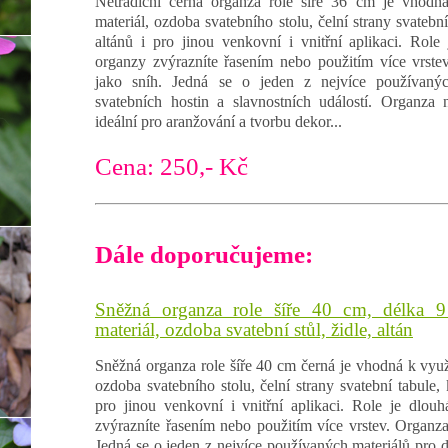
Netradiční černá organza role šíře 36 cm je vhodná
materiál, ozdoba svatebního stolu, čelní strany svatební
altánů i pro jinou venkovní i vnitřní aplikaci. Rol
organzy zvýrazníte řasením nebo použitím více vrstev
jako sníh. Jedná se o jeden z nejvíce používanýc
svatebních hostin a slavnostních událostí. Organza 
ideální pro aranžování a tvorbu dekor...
Cena: 250,- Kč
Dále doporučujeme:
Sněžná organza role šíře 40 cm, délka 9
materiál, ozdoba svatební stůl, židle, altán
Sněžná organza role šíře 40 cm černá je vhodná k využi
ozdoba svatebního stolu, čelní strany svatební tabule, 
pro jinou venkovní i vnitřní aplikaci. Role je dlou
zvýrazníte řasením nebo použitím více vrstev. Organza 
Jedná se o jeden z nejvíce používaných materiálů pro d