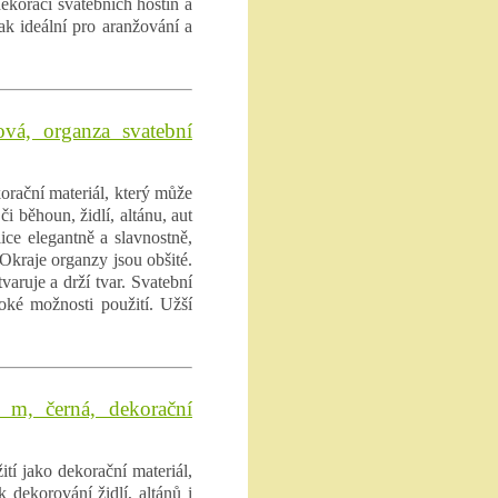
ekoraci svatebních hostin a
ak ideální pro aranžování a
vá, organza svatební
orační materiál, který může
i běhoun, židlí, altánu, aut
ice elegantně a slavnostně,
 Okraje organzy jsou obšité.
varuje a drží tvar. Svatební
roké možnosti použití. Užší
 m, černá, dekorační
tí jako dekorační materiál,
k dekorování židlí, altánů i