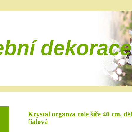
ební dekorace
Krystal organza role šíře 40 cm, dé
fialová