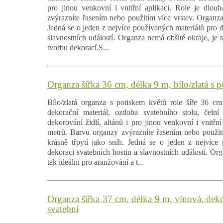
pro jinou venkovní i vnitřní aplikaci. Role je dlou
zvýrazníte řasením nebo použitím více vrstev. Organza 
Jedná se o jeden z nejvíce používaných materiálů pro d
slavnostních událostí. Organza nemá obšité okraje, je t
tvorbu dekorací.S...
Organza šířka 36 cm, délka 9 m, bílo/zlatá s 
Bílo/zlatá organza s potiskem květů role šíře 36 cm
dekorační materiál, ozdoba svatebního stolu, čelní 
dekorování židlí, altánů i pro jinou venkovní i vnitřní
metrů. Barvu organzy zvýrazníte řasením nebo použit
krásně třpytí jako sníh. Jedná se o jeden z nejvíce
dekoraci svatebních hostin a slavnostních událostí. Org
tak ideální pro aranžování a t...
Organza šířka 37 cm, délka 9 m, vínová, deko
svatební