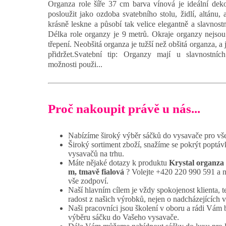
Organza role šíře 37 cm barva vínová je ideální deko
posloužit jako ozdoba svatebního stolu, židlí, altánu,
krásně leskne a působí tak velice elegantně a slavnostn
Délka role organzy je 9 metrů. Okraje organzy nejsou 
třepení. Neobšitá organza je tužší než obšitá organza, a j
přidržet.Svatební tip: Organzy mají u slavnostních 
možnosti použi...
Proč nakoupit právě u nás...
Nabízíme široký výběr sáčků do vysavače pro vš
Široký sortiment zboží, snažíme se pokrýt poptáv
vysavačů na trhu.
Máte nějaké dotazy k produktu
Krystal organza 
m, tmavě fialová
? Volejte +420 220 990 591 a n
vše zodpoví.
Naší hlavním cílem je vždy spokojenost klienta, t
radost z našich výrobků, nejen o nadcházejících 
Naši pracovníci jsou školení v oboru a rádi Vám
výběru sáčku do Vašeho vysavače.