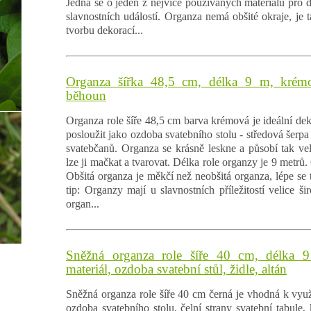
Jedná se o jeden z nejvíce používaných materiálů pro d
slavnostních událostí. Organza nemá obšité okraje, je t
tvorbu dekorací...
Organza šířka 48,5 cm, délka 9 m, krémo
běhoun
Organza role šíře 48,5 cm barva krémová je ideální dek
posloužit jako ozdoba svatebního stolu - středová šerpa č
svatebčanů. Organza se krásně leskne a působí tak vel
lze ji mačkat a tvarovat. Délka role organzy je 9 metrů.
Obšitá organza je měkčí než neobšitá organza, lépe se t
tip: Organzy mají u slavnostních příležitostí velice ši
organ...
Sněžná organza role šíře 40 cm, délka 9
materiál, ozdoba svatební stůl, židle, altán
Sněžná organza role šíře 40 cm černá je vhodná k využi
ozdoba svatebního stolu, čelní strany svatební tabule, 