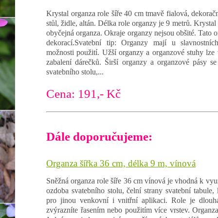
Krystal organza role šíře 40 cm tmavě fialová, dekoračn
stůl, židle, altán. Délka role organzy je 9 metrů. Krystal
obyčejná organza. Okraje organzy nejsou obšité. Tato or
dekorací.Svatební tip: Organzy mají u slavnostních 
možnosti použití. Užší organzy a organzové stuhy lze 
zabalení dárečků. Širší organzy a organzové pásy se
svatebního stolu,...
Cena: 191,- Kč
Dále doporučujeme:
Organza šířka 36 cm, délka 9 m, vínová
Sněžná organza role šíře 36 cm vínová je vhodná k využi
ozdoba svatebního stolu, čelní strany svatební tabule, 
pro jinou venkovní i vnitřní aplikaci. Role je dlou
zvýrazníte řasením nebo použitím více vrstev. Organza 