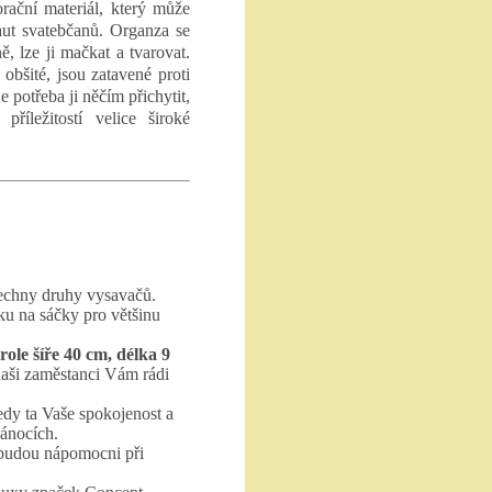
rační materiál, který může
 aut svatebčanů. Organza se
ě, lze ji mačkat a tvarovat.
obšité, jsou zatavené proti
e potřeba ji něčím přichytit,
příležitostí velice široké
echny druhy vysavačů.
ku na sáčky pro většinu
role šíře 40 cm, délka 9
aši zaměstanci Vám rádi
edy ta Vaše spokojenost a
vánocích.
 budou nápomocni při