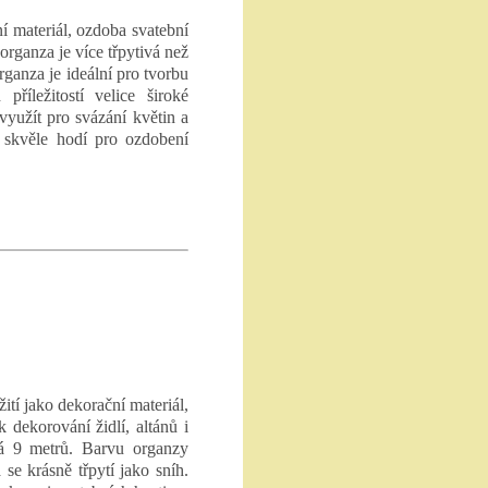
í materiál, ozdoba svatební
 organza je více třpytivá než
ganza je ideální pro tvorbu
příležitostí velice široké
využít pro svázání květin a
 skvěle hodí pro ozdobení
tí jako dekorační materiál,
k dekorování židlí, altánů i
há 9 metrů. Barvu organzy
se krásně třpytí jako sníh.