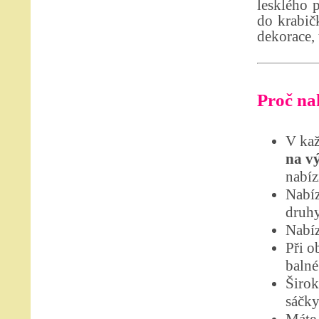
lesklého 
do krabič
dekorace, 
Proč nak
V kaž
na v
nabíz
Nabíz
druhy
Nabíz
Při o
balné
Širok
sáčky