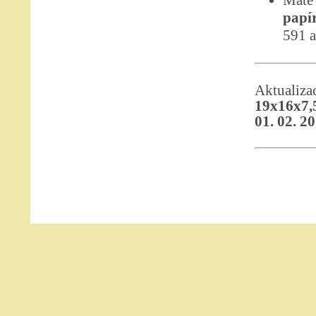
Máte 
papí
591 a
Aktualiz
19x16x7,
01. 02. 2