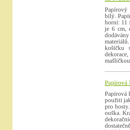
Papírový 
bílý. Pap
horní: 11
je 6 cm, 
dodávány
materiálů
košíčku 
dekorace
mašličkou,
Papírová
Papírová 
použití j
pro hosty.
ouška. Kr
dekorační
dostateč