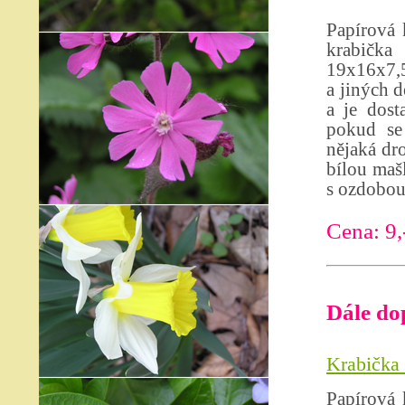
Papírová 
krabička
19x16x7,5
a jiných 
a je dost
pokud se
nějaká dr
bílou maš
s ozdobou.
Cena: 9,
Dále do
Krabička
Papírová 