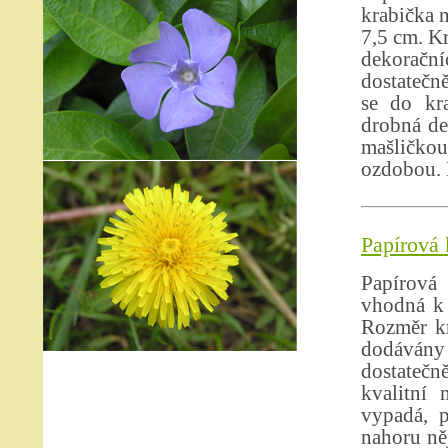
krabička 
7,5 cm. K
dekorační
dostatečn
se do kr
drobná de
mašličkou
ozdobou. D
Papírová 
Papírová
vhodná k 
Rozměr kr
dodávány
dostatečn
kvalitní 
vypadá, 
nahoru ně