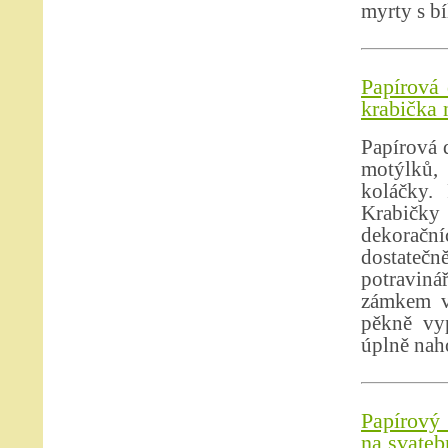
myrty s b
Papírová 
krabička 
Papírová 
motýlků,
koláčky.
Krabičky
dekorační
dostateč
potravin
zámkem ve
pěkně vy
úplně naho
Papírový 
na svateb