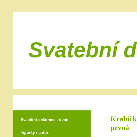
Svatební 
Krabičk
Svatební dekorace - úvod
pevná
Figurky na dort