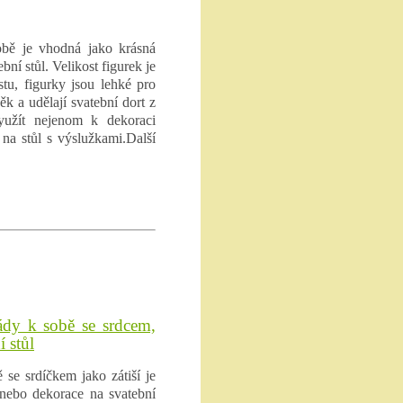
obě je vhodná jako krásná
í stůl. Velikost figurek je
tu, figurky jsou lehké pro
ěk a udělají svatební dort z
využít nejenom k dekoraci
 na stůl s výslužkami.Další
zády k sobě se srdcem,
 stůl
 se srdíčkem jako zátiší je
nebo dekorace na svatební