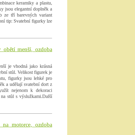
ombinace keramiky a plastu,
ky jsou elegantní doplněk a
b ze tří barevných variant
ní tip: Svatební figurky lze
v obětí menší, ozdoba
enší je vhodná jako krásná
í stůl. Velikost figurek je
tu, figurky jsou lehké pro
ěk a udělají svatební dort z
využít nejenom k dekoraci
 na stůl s výslužkami.Další
h na motorce, ozdoba