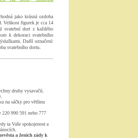
 vhodná jako krásná ozdoba
 Velikost figurek je cca 14
jí svatební dort z každého
enom k dekoraci svatebního
výslužkami. Další označení:
oba svatebního dortu.
echny druhy vysavačů.
e.
ku na sáčky pro většinu
te 220 990 591 nebo 777
edy ta Vaše spokojenost a
vánocích.
nevěsta a ženich zády k