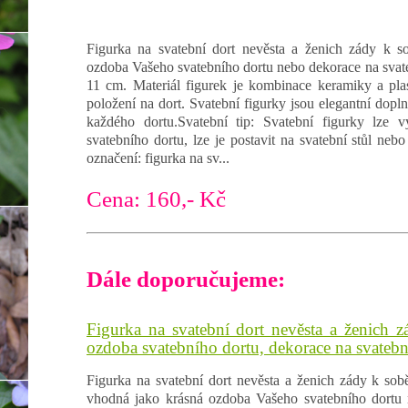
Figurka na svatební dort nevěsta a ženich zády k s
ozdoba Vašeho svatebního dortu nebo dekorace na svatebn
11 cm. Materiál figurek je kombinace keramiky a plas
položení na dort. Svatební figurky jsou elegantní dopln
každého dortu.Svatební tip: Svatební figurky lze 
svatebního dortu, lze je postavit na svatební stůl nebo
označení: figurka na sv...
Cena: 160,- Kč
Dále doporučujeme:
Figurka na svatební dort nevěsta a ženich 
ozdoba svatebního dortu, dekorace na svatební
Figurka na svatební dort nevěsta a ženich zády k sobě
vhodná jako krásná ozdoba Vašeho svatebního dortu 