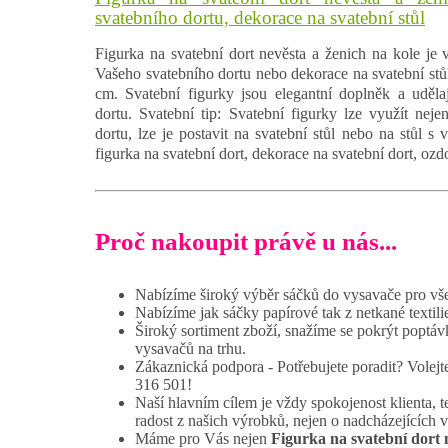
svatebního dortu, dekorace na svatební stůl
Figurka na svatební dort nevěsta a ženich na kole je
Vašeho svatebního dortu nebo dekorace na svatební stůl.
cm. Svatební figurky jsou elegantní doplněk a uděla
dortu. Svatební tip: Svatební figurky lze využít nej
dortu, lze je postavit na svatební stůl nebo na stůl s 
figurka na svatební dort, dekorace na svatební dort, ozd
Proč nakoupit právě u nás...
Nabízíme široký výběr sáčků do vysavače pro vš
Nabízíme jak sáčky papírové tak z netkané textili
Široký sortiment zboží, snažíme se pokrýt poptáv
vysavačů na trhu.
Zákaznická podpora - Potřebujete poradit? Volej
316 501!
Naší hlavním cílem je vždy spokojenost klienta, t
radost z našich výrobků, nejen o nadcházejících 
Máme pro Vás nejen
Figurka na svatební dort 