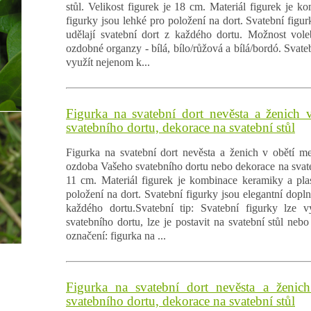
stůl. Velikost figurek je 18 cm. Materiál figurek je k
figurky jsou lehké pro položení na dort. Svatební figur
udělají svatební dort z každého dortu. Možnost vole
ozdobné organzy - bílá, bílo/růžová a bílá/bordó. Svateb
využít nejenom k...
Figurka na svatební dort nevěsta a ženich 
svatebního dortu, dekorace na svatební stůl
Figurka na svatební dort nevěsta a ženich v obětí m
ozdoba Vašeho svatebního dortu nebo dekorace na svatebn
11 cm. Materiál figurek je kombinace keramiky a plas
položení na dort. Svatební figurky jsou elegantní dopln
každého dortu.Svatební tip: Svatební figurky lze 
svatebního dortu, lze je postavit na svatební stůl nebo
označení: figurka na ...
Figurka na svatební dort nevěsta a ženic
svatebního dortu, dekorace na svatební stůl