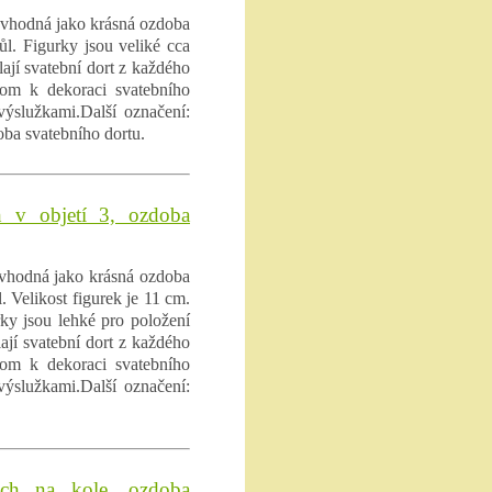
e vhodná jako krásná ozdoba
l. Figurky jsou veliké cca
ají svatební dort z každého
enom k dekoraci svatebního
 výslužkami.Další označení:
oba svatebního dortu.
h v objetí 3, ozdoba
e vhodná jako krásná ozdoba
 Velikost figurek je 11 cm.
rky jsou lehké pro položení
ají svatební dort z každého
enom k dekoraci svatebního
 výslužkami.Další označení:
ich na kole, ozdoba