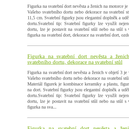
Figurka na svatební dort nevěsta a ženich na motorce j
Vašeho svatebního dortu nebo dekorace na svatební stů
11,5 cm. Svatební figurky jsou elegantní doplněk a uděl
dortu.Svatební tip: Svatební figurky lze využít nej
dortu, lze je postavit na svatební stůl nebo na stůl s
figurka na svatební dort, dekorace na svatební dort, ozd
Figurka na svatební dort nevěsta a ženic
svatebního dortu, dekorace na svatební stůl
Figurka na svatební dort nevěsta a ženich v objetí 3 j
Vašeho svatebního dortu nebo dekorace na svatební stůl.
Materiál figurek je kombinace keramiky a plastu, figu
na dort. Svatební figurky jsou elegantní doplněk a uděl
dortu.Svatební tip: Svatební figurky lze využít nej
dortu, lze je postavit na svatební stůl nebo na stůl s
figurka na sva...
Figurka na svatební dort nevěsta a žen