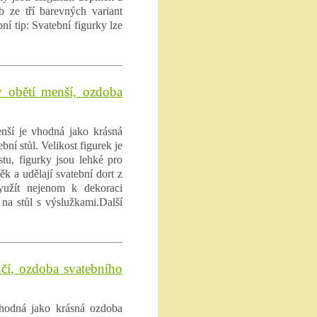
b ze tří barevných variant
ní tip: Svatební figurky lze
v obětí menší, ozdoba
enší je vhodná jako krásná
í stůl. Velikost figurek je
tu, figurky jsou lehké pro
ěk a udělají svatební dort z
využít nejenom k dekoraci
 na stůl s výslužkami.Další
nčí, ozdoba svatebního
vhodná jako krásná ozdoba