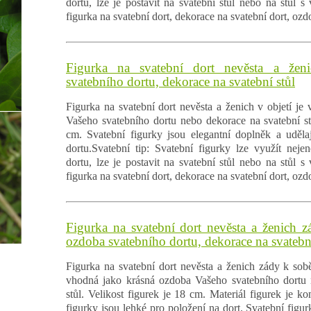
dortu, lze je postavit na svatební stůl nebo na stůl s
figurka na svatební dort, dekorace na svatební dort, ozd
Figurka na svatební dort nevěsta a žen
svatebního dortu, dekorace na svatební stůl
Figurka na svatební dort nevěsta a ženich v objetí je
Vašeho svatebního dortu nebo dekorace na svatební stů
cm. Svatební figurky jsou elegantní doplněk a uděla
dortu.Svatební tip: Svatební figurky lze využít nej
dortu, lze je postavit na svatební stůl nebo na stůl s
figurka na svatební dort, dekorace na svatební dort, ozd
Figurka na svatební dort nevěsta a ženich 
ozdoba svatebního dortu, dekorace na svatební
Figurka na svatební dort nevěsta a ženich zády k sobě
vhodná jako krásná ozdoba Vašeho svatebního dortu 
stůl. Velikost figurek je 18 cm. Materiál figurek je k
figurky jsou lehké pro položení na dort. Svatební figur