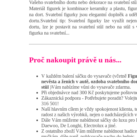
Vašeho svatebního dortu nebo dekorace na svatební stůl.
Materiál figurek je kombinace keramiky a plastu, figu
na dort. Svatební figurky jsou elegantní doplněk a uděl
dortu.Svatební tip: Svatební figurky lze využít nej
dortu, lze je postavit na svatební stůl nebo na stůl s
figurka na svatební...
Proč nakoupit právě u nás...
V každém balení sáčku do vysavače (včetně
Figu
nevěsta a ženich v autě, ozdoba svatebního do
stůl
)Vám nabízíme vůni do vysavače zdarma.
Při objednávce nad 300 Kč poskytujeme poštovné
Zákaznická podpora - Potřebujete poradit? Volej
316 501!
Naší hlavním cílem je vždy spokojenost klienta, t
radost z našich výrobků, nejen o nadcházejících 
Dále Vám můžeme nabídnout sáčky do luxu pro 
Daewoo, De Longhi, Electrolux a jiné.
Z ostatního zboží Vám můžeme nabídnout hadice
myčkám, dále např. pohlcovače pachu do lednic.