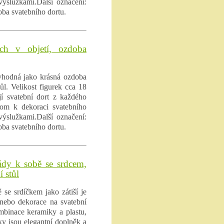
 výslužkami.Další označení:
oba svatebního dortu.
ich v objetí, ozdoba
 vhodná jako krásná ozdoba
l. Velikost figurek cca 18
jí svatební dort z každého
enom k dekoraci svatebního
 výslužkami.Další označení:
oba svatebního dortu.
zády k sobě se srdcem,
 stůl
 se srdíčkem jako zátiší je
nebo dekorace na svatební
ombinace keramiky a plastu,
ky jsou elegantní doplněk a