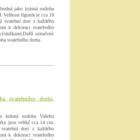
 vhodná jako krásná ozdoba
 Velikost figurek je cca 18
jí svatební dort z každého
enom k dekoraci svatebního
 výslužkami.Další označení:
oba svatebního dortu.
oba svatebního dortu,
ako krásná ozdoba Vašeho
rky jsou veliké cca 14 cm.
í svatební dort z každého
enom k dekoraci svatebního