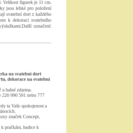
 Velikost figurek je 11 cm.
rky jsou lehké pro položení
ají svatební dort z každého
enom k dekoraci svatebního
 výslužkami.Další označení:
rka na svatební dort
rtu, dekorace na svatební
 a balné zdarma.
te 220 990 591 nebo 777
edy ta Vaše spokojenost a
vánocích.
luxy značek Concept,
 k pračkám, hadice k